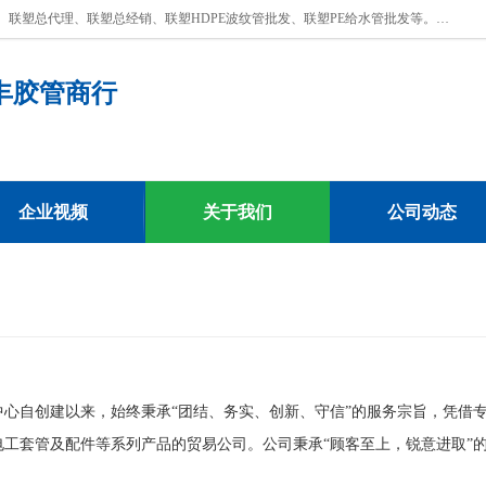
深圳市宝安区沙井街道浩丰胶管商行主营产品：联塑批发、联塑管批发、联塑总代理、联塑总经销、联塑HDPE波纹管批发、联塑PE给水管批发等。凭借服务以及多年的勤奋拼搏，发展成为一家销售各种管材管件，绝缘电工套管及配件等系列产品的贸易公司。公司秉承“顾客至上，锐意进取”的经营理念，坚持“客户至上”原则为广大客户提供的服务。欢迎惠顾！
丰胶管商行
企业视频
关于我们
公司动态
中心自创建以来，始终秉承“团结、务实、创新、守信”的服务宗旨，凭借
工套管及配件等系列产品的贸易公司。公司秉承“顾客至上，锐意进取”的