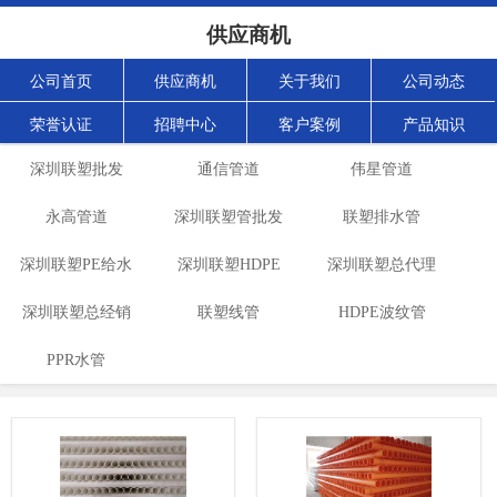
供应商机
公司首页
供应商机
关于我们
公司动态
荣誉认证
招聘中心
客户案例
产品知识
深圳联塑批发
通信管道
伟星管道
永高管道
深圳联塑管批发
联塑排水管
深圳联塑PE给水
深圳联塑HDPE
深圳联塑总代理
深圳联塑总经销
管批发
波纹管批发
联塑线管
HDPE波纹管
PPR水管