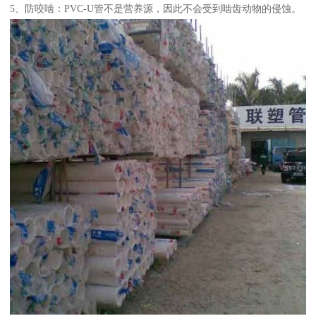
5、防咬啮：PVC-U管不是营养源，因此不会受到啮齿动物的侵蚀。