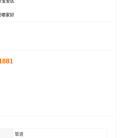
市宝安区
管哪家好
1881
管道