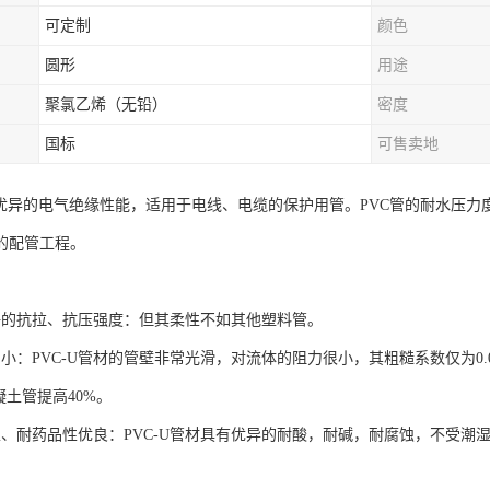
可定制
颜色
圆形
用途
聚氯乙烯（无铅）
密度
国标
可售卖地
有优异的电气绝缘性能，适用于电线、电缆的保护用管。PVC管的耐水压
的配管工程。
好的抗拉、抗压强度：但其柔性不如其他塑料管。
力小：PVC-U管材的管壁非常光滑，对流体的阻力很小，其粗糙系数仅为0
凝土管提高40%。
性、耐药品性优良：PVC-U管材具有优异的耐酸，耐碱，耐腐蚀，不受潮