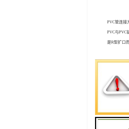
PVC管连接
PVC与P
是R型扩口