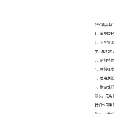
PVC管具备
1、重量较
2、不危害
早已根据国
3、耐熟特性
4、横械强
5、使用期
6、耐蚀性
滋长，无电
我们公司秉
做人，诚信