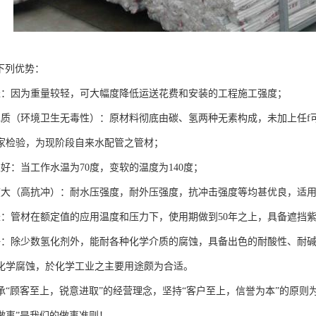
下列优势：
轻：因为重量较轻，可大幅度降低运送花费和安装的工程施工强度；
水质（环境卫生无毒性）：原材料彻底由碳、氢两种无素构成，未加上任f
家检验，为现阶段自来水配管之管材；
好：当工作水温为70度，变软的温度为140度；
度大（高抗冲）：耐水压强度，耐外压强度，抗冲击强度等均甚优良，适
长：管材在额定值的应用温度和压力下，使用期做到50年之上，具备遮挡
好：除少数氢化剂外，能耐各种化学介质的腐蚀，具备出色的耐酸性、耐
化学腐蚀，於化学工业之主要用途颇为合适。
承“顾客至上，锐意进取”的经营理念，坚持“客户至上，信誉为本”的原则
做事”是我们的做事准则！