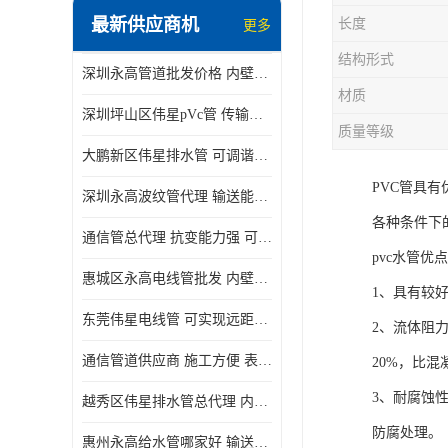
最新供应商机
长度
更多
结构形式
深圳永高管道批发价格 内壁光滑 抗震性能好
材质
深圳坪山区伟星pVc管 传输损耗小 频率稳定性好
质量等级
大鹏新区伟星排水管 可调谐性好 大功率 效率高
PVC管具
深圳永高波纹管代理 输送能力强 可以承受高温
各种条件下
通信管总代理 抗变能力强 可耐强震 扭曲
pvc水管优点
惠城区永高电线管批发 内壁光滑 抗震性能好
1、具有较
东莞伟星电线管 可实现远距离通信 频率稳定性好
2、流体阻
通信管道供应商 施工方便 表面电阻系数大
20%，比混
3、耐腐蚀
越秀区伟星排水管总代理 内部表面光滑 大功率 效率高
防腐处理。
惠州永高给水管哪家好 输送能力强 方便施工和运输