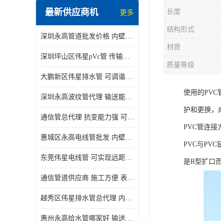
最新供应商机
长度
更多
结构形式
深圳永高管道批发价格 内壁光滑 抗震性能好
材质
深圳坪山区伟星pVc管 传输损耗小 频率稳定性好
质量等级
大鹏新区伟星排水管 可调谐性好 大功率 效率高
使用的PV
深圳永高波纹管代理 输送能力强 可以承受高温
护和更换，
通信管总代理 抗变能力强 可耐强震 扭曲
PVC管连接
惠城区永高电线管批发 内壁光滑 抗震性能好
PVC与P
东莞伟星电线管 可实现远距离通信 频率稳定性好
是R型扩口
通信管道供应商 施工方便 表面电阻系数大
越秀区伟星排水管总代理 内部表面光滑 大功率 效率高
惠州永高给水管哪家好 输送能力强 方便施工和运输