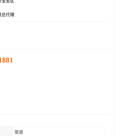
市宝安区
道总代理
1881
管道