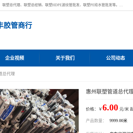
深圳市宝安区沙井街道浩丰胶管商行主营产品：联塑批发、联塑管批发、联塑总代理、联塑总经销、联塑HDPE波纹管批发、联塑PE给水管批发等。凭借服务以及多年的勤奋拼搏，发展成为一家销售各种管材管件，绝缘电工套管及配件等系列产品的贸易公司。公司秉承“顾客至上，锐意进取”的经营理念，坚持“客户至上”原则为广大客户提供的服务。欢迎惠顾！
丰胶管商行
企业视频
关于我们
公司动态
道总代理
惠州联塑管道总代
6.00
价格：￥
元/米 
产品数量：
9999.00米