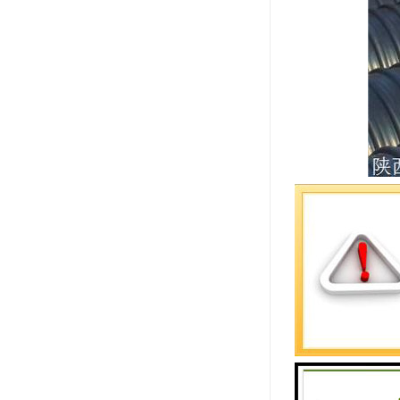
PVC管材特
1、质轻，
2、流体阻
3、耐腐蚀
4、机械强
5、施工简