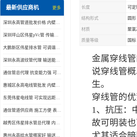
最新供应商机
长度
可定
更多
结构形式
圆形
深圳永高管道批发价格 内壁光滑 抗震性能好
材质
聚氯
深圳坪山区伟星pVc管 传输损耗小 频率稳定性好
质量等级
国标
大鹏新区伟星排水管 可调谐性好 大功率 效率高
金属穿线管
深圳永高波纹管代理 输送能力强 可以承受高温
说穿线管概
通信管总代理 抗变能力强 可耐强震 扭曲
生。
惠城区永高电线管批发 内壁光滑 抗震性能好
穿线管的优
东莞伟星电线管 可实现远距离通信 频率稳定性好
1、抗压：
通信管道供应商 施工方便 表面电阻系数大
故可明装也
越秀区伟星排水管总代理 内部表面光滑 大功率 效率高
尤其适合暗
惠州永高给水管哪家好 输送能力强 方便施工和运输