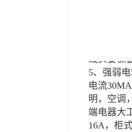
3、穿电
管，总根
40%；
4、配管
线头要保留
5、强弱
电流30
明，空调
端电器大
16A，柜式