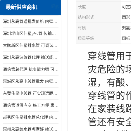
最新供应商机
长度
可定
更多
结构形式
圆形
深圳永高管道批发价格 内壁光滑 抗震性能好
材质
聚氯
深圳坪山区伟星pVc管 传输损耗小 频率稳定性好
质量等级
国标
大鹏新区伟星排水管 可调谐性好 大功率 效率高
穿线管用
深圳永高波纹管代理 输送能力强 可以承受高温
灾危险的
通信管总代理 抗变能力强 可耐强震 扭曲
湿，有酸
惠城区永高电线管批发 内壁光滑 抗震性能好
穿线管的
东莞伟星电线管 可实现远距离通信 频率稳定性好
通信管道供应商 施工方便 表面电阻系数大
在家装线
越秀区伟星排水管总代理 内部表面光滑 大功率 效率高
管还有安
惠州永高给水管哪家好 输送能力强 方便施工和运输