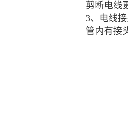
剪断电线
3、电线
管内有接
穿线管安
1、强上
定要遵循
则，避免
2、开槽
的多少来