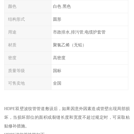
颜色
白色 黑色
结构形式
圆形
用途
市政排水,排污管,电缆护套管
材质
聚氯乙烯（无铅）
密度
高密度
质量等级
国标
可售卖地
全国
HDPE双壁波纹管管道敷设后，如果因意外因素造成管壁出现局部损
坏，当损坏部位的面积或裂缝长度和宽度不超过规定时，可采取粘
贴修补措施。