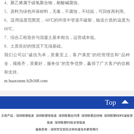
4、聚乙烯属于碳氢聚合物，耐酸碱腐蚀。
5、原料为绿色环保材料，无毒，不腐蚀，不结垢，可回收再利用。
6、适用温度范围宽，-60℃的环境中管道不破裂，输送介质的温度为
60℃。
7、综合工程造价与混凝土基本相当，运营成本低。
8、土质良好的情况下无须基础。
我们公司以“诚信为本，质量至上，客户满意”的经营理念和“品种
全，规格齐，质量好，服务佳”的竞争优势，赢得了广大客户的信赖
和支持。
m.huaxxmm.b2b168.com
Top
主营产品：深圳联塑批发 深圳联塑管批发 深圳联塑总代理 深圳联塑总经销 深圳联塑HDPE波纹管
批发 深圳联塑PE给水管批发
版权所有：深圳市宝安区沙井街道浩丰胶管商行