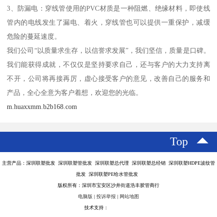
3、防漏电：穿线管使用的PVC材质是一种阻燃、绝缘材料，即使线
管内的电线发生了漏电、着火，穿线管也可以提供一重保护，减缓
危险的蔓延速度。
我们公司“以质量求生存，以信誉求发展”，我们坚信，质量是口碑。
我们能获得成就，不仅仅是坚持要求自己，还与客户的大力支持离
不开，公司将再接再厉，虚心接受客户的意见，改善自己的服务和
产品，全心全意为客户着想，欢迎您的光临。
m.huaxxmm.b2b168.com
Top
主营产品：深圳联塑批发 深圳联塑管批发 深圳联塑总代理 深圳联塑总经销 深圳联塑HDPE波纹管
批发 深圳联塑PE给水管批发
版权所有：深圳市宝安区沙井街道浩丰胶管商行
电脑版
|
投诉举报
|
网站地图
技术支持：
八方资源网