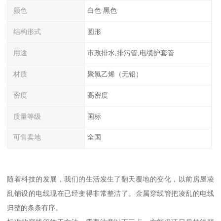
颜色
白色 黑色
结构形式
圆形
用途
市政排水,排污管,电缆护套管
材质
聚氯乙烯（无铅）
密度
高密度
质量等级
国标
可售卖地
全国
随着科技的发展，我们的生活发生了翻天覆地的变化，以前房屋凌
乱铺设的电线现在已经变得非常整洁了。金属穿线管把凌乱的电线
归整的条条有序。