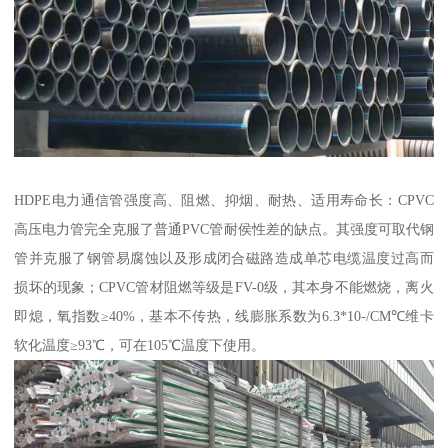
HDPE电力通信管强度高、阻燃、抑烟、耐热、适用寿命长：CPVC
高压电力管完全克服了普通PVC管耐侯性差的缺点。其强度可取代钢
管并克服了钢管易腐蚀以及形成闭合磁路造成单芯电缆温度过高而
损坏的现象；CPVC管材阻燃等级是FV-0级，其本身不能燃烧，离火
即熄，氧指数≥40%，基本不传热，线膨胀系数为6.3*10-/CM℃维卡
软化温度≥93℃，可在105℃温度下使用。