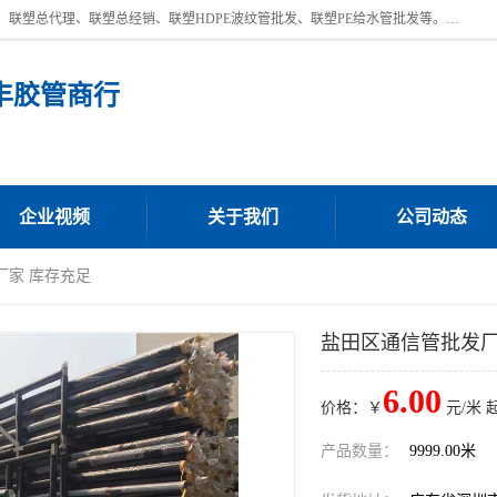
深圳市宝安区沙井街道浩丰胶管商行主营产品：联塑批发、联塑管批发、联塑总代理、联塑总经销、联塑HDPE波纹管批发、联塑PE给水管批发等。凭借服务以及多年的勤奋拼搏，发展成为一家销售各种管材管件，绝缘电工套管及配件等系列产品的贸易公司。公司秉承“顾客至上，锐意进取”的经营理念，坚持“客户至上”原则为广大客户提供的服务。欢迎惠顾！
丰胶管商行
企业视频
关于我们
公司动态
厂家 库存充足
盐田区通信管批发厂
6.00
价格：￥
元/米 
产品数量：
9999.00米