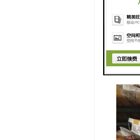
（9）管道
（10）管
（11）管