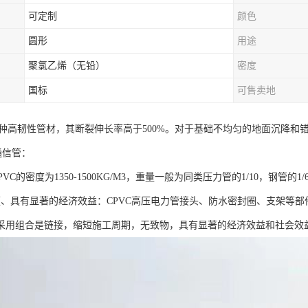
可定制
颜色
圆形
用途
聚氯乙烯（无铅）
密度
国标
可售卖地
一种高韧性管材，其断裂伸长率高于500%。对于基础不均匀的地面沉降
通信管：
PVC的密度为1350-1500KG/M3，重量一般为同类压力管的1/10，钢管的
便、具有显著的经济效益：CPVC高压电力管接头、防水密封圈、支架等
采用组合是链接，缩短施工周期，无致物，具有显著的经济效益和社会效