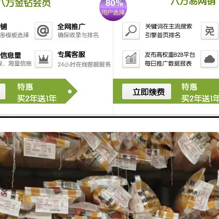
建设必须保持一定的坡度，便于排出影响管道安全的异物。
道的埋深应该结合两侧人井的高度，但高度差要保持在合理的范围内。
道段不得出现S弯和U弯。一个段长要控制在100米左右。弯曲管道段曲率半