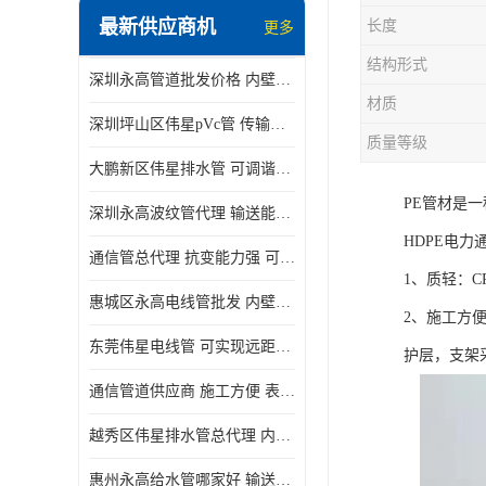
最新供应商机
长度
更多
结构形式
深圳永高管道批发价格 内壁光滑 抗震性能好
材质
深圳坪山区伟星pVc管 传输损耗小 频率稳定性好
质量等级
大鹏新区伟星排水管 可调谐性好 大功率 效率高
PE管材是
深圳永高波纹管代理 输送能力强 可以承受高温
HDPE电力
通信管总代理 抗变能力强 可耐强震 扭曲
1、质轻：C
惠城区永高电线管批发 内壁光滑 抗震性能好
2、施工方
东莞伟星电线管 可实现远距离通信 频率稳定性好
护层，支架
通信管道供应商 施工方便 表面电阻系数大
越秀区伟星排水管总代理 内部表面光滑 大功率 效率高
惠州永高给水管哪家好 输送能力强 方便施工和运输