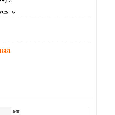
市宝安区
管批发厂家
1881
管道