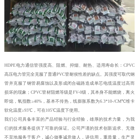
HDPE电力通信管强度高、阻燃、抑烟、耐热、适用寿命长：CPVC
高压电力管完全克服了普通PVC管耐侯性差的缺点。其强度可取代钢
管并克服了钢管易腐蚀以及形成闭合磁路造成单芯电缆温度过高而
损坏的现象；CPVC管材阻燃等级是FV-0级，其本身不能燃烧，离火
即熄，氧指数≥40%，基本不传热，线膨胀系数为6.3*10-/CM℃维卡
软化温度≥93℃，可在105℃温度下使用。
我们公司具备丰富的产品经验与行业经验，雄厚的技术力量，为我
们的技术服务提供了可靠的保证。公司严谨的技术创新追求、无微
不至地服务于客户，诚心做事诚意做人，讲信用，重质量，生产灵