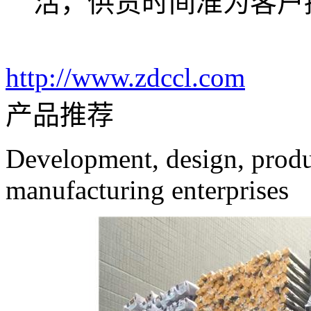
活，供货时间准为客户
http://www.zdccl.com
产品推荐
Development, design, produc
manufacturing enterprises