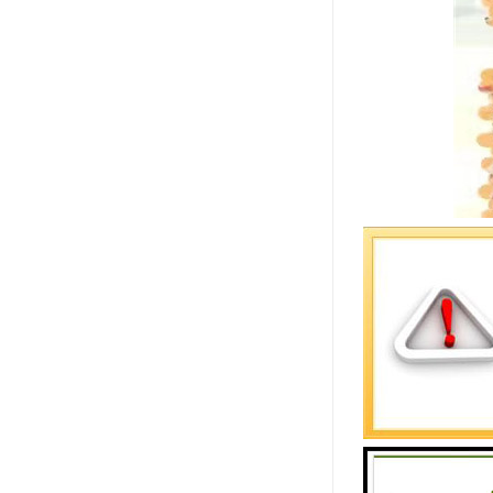
伟星管道的
1、使用带