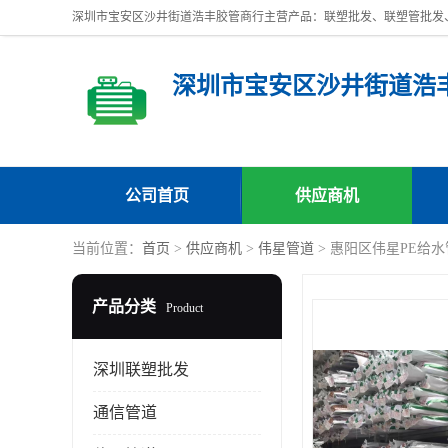
深圳市宝安区沙井街道浩
公司首页
供应商机
当前位置：
首页
>
供应商机
>
伟星管道
> 惠阳区伟星PE给
产品分类
Product
深圳联塑批发
通信管道