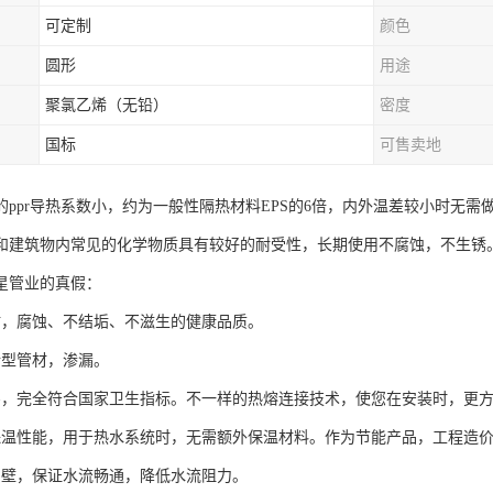
可定制
颜色
圆形
用途
聚氯乙烯（无铅）
密度
国标
可售卖地
的ppr导热系数小，约为一般性隔热材料EPS的6倍，内外温差较小时无需
和建筑物内常见的化学物质具有较好的耐受性，长期使用不腐蚀，不生锈
星管业的真假：
材，腐蚀、不结垢、不滋生的健康品质。
新型管材，渗漏。
害，完全符合国家卫生指标。不一样的热熔连接技术，使您在安装时，更
保温性能，用于热水系统时，无需额外保温材料。作为节能产品，工程造
内壁，保证水流畅通，降低水流阻力。