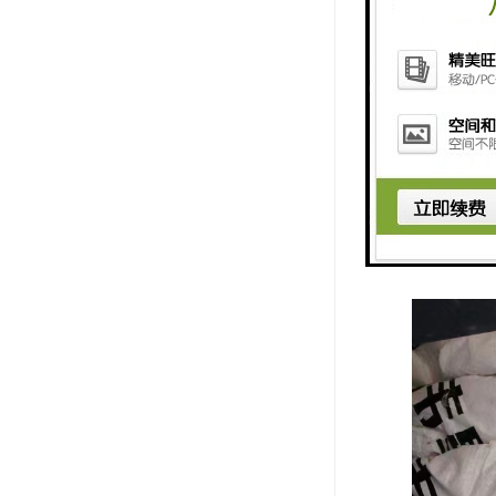
2、管件不
3、管道端部
4、冬季施
5、安装后必
不漏；
6、水管要
走管墙砖部