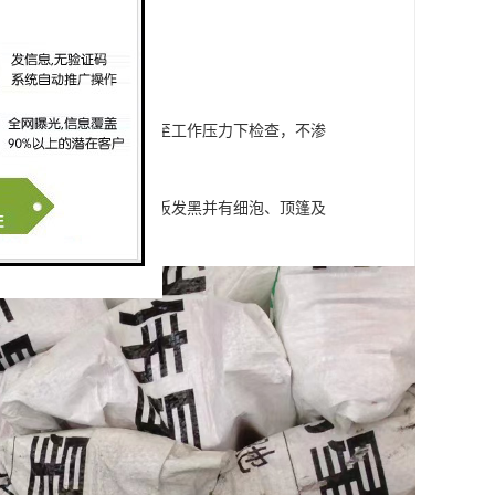
降不大于0.05Mpa，降至工作压力下检查，不渗
发霉出泡、踢脚线或木地板发黑并有细泡、顶篷及