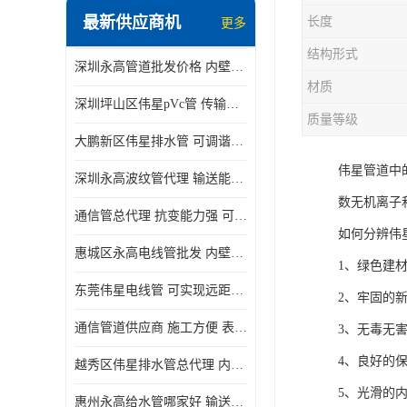
最新供应商机
长度
更多
结构形式
深圳永高管道批发价格 内壁光滑 抗震性能好
材质
深圳坪山区伟星pVc管 传输损耗小 频率稳定性好
质量等级
大鹏新区伟星排水管 可调谐性好 大功率 效率高
伟星管道中
深圳永高波纹管代理 输送能力强 可以承受高温
数无机离子
通信管总代理 抗变能力强 可耐强震 扭曲
如何分辨伟
惠城区永高电线管批发 内壁光滑 抗震性能好
1、绿色建
东莞伟星电线管 可实现远距离通信 频率稳定性好
2、牢固的
通信管道供应商 施工方便 表面电阻系数大
3、无毒无
4、良好的
越秀区伟星排水管总代理 内部表面光滑 大功率 效率高
5、光滑的
惠州永高给水管哪家好 输送能力强 方便施工和运输