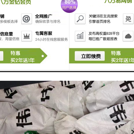
要拧太紧，以免出现裂逢导致漏水；
4-5厘米应切掉；
工应避免踩压、敲击、碰撞、抛摔；
须进行增压测试，试压时间30分钟，打到12KG，试验压力下30分钟内压力
走顶，便于检修，若走地下，很难发现漏水，不便维修提醒：如发现墙漆
位阴湿渗水，应尽快检查管道。