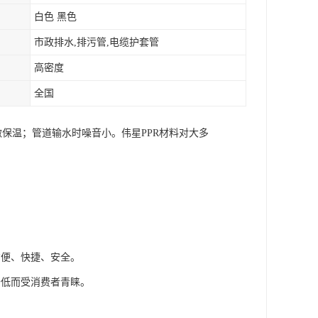
白色 黑色
市政排水,排污管,电缆护套管
高密度
全国
做保温；管道输水时噪音小。伟星PPR材料对大多
。
方便、快捷、安全。
价低而受消费者青睐。