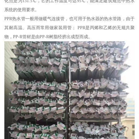
化点是为131.5℃，它的工作温度可达95℃，能满足建筑规范中热水
系统的使用要求。
PPR热水管一般用做暖气连接管，也可用于热水器的热水管路，由于
其耐高温、高压而常用做家装用管； PPR是丙烯和乙烯的无规共聚
物，PP-R管材是由PP-R树脂经挤出成型而成。