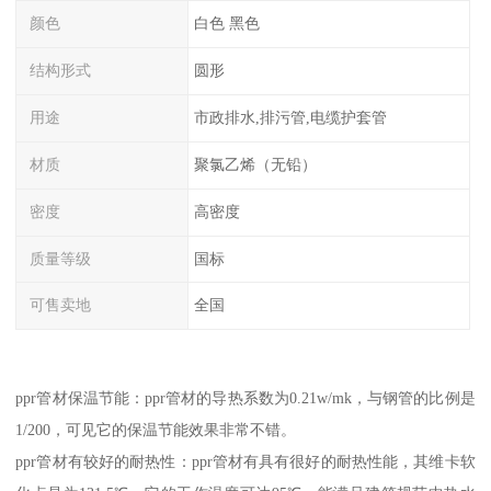
颜色
白色 黑色
结构形式
圆形
用途
市政排水,排污管,电缆护套管
材质
聚氯乙烯（无铅）
密度
高密度
质量等级
国标
可售卖地
全国
ppr管材保温节能：ppr管材的导热系数为0.21w/mk，与钢管的比例是
1/200，可见它的保温节能效果非常不错。
ppr管材有较好的耐热性：ppr管材有具有很好的耐热性能，其维卡软