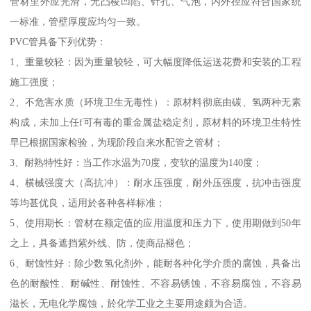
管材里外应光滑，无凸棱凹陷、针孔、气泡，内外径应符合国家统
一标准，管壁厚度应均匀一致。
PVC管具备下列优势：
1、重量较轻：因为重量较轻，可大幅度降低运送花费和安装的工程
施工强度；
2、不危害水质（环境卫生无毒性）：原材料彻底由碳、氢两种无素
构成，未加上任f可有毒的重金属盐稳定剂，原材料的环境卫生特性
早已根据国家检验，为现阶段自来水配管之管材；
3、耐熟特性好：当工作水温为70度，变软的温度为140度；
4、横械强度大（高抗冲）：耐水压强度，耐外压强度，抗冲击强度
等均甚优良，适用於各种各样标准；
5、使用期长：管材在额定值的应用温度和压力下，使用期做到50年
之上，具备遮挡紫外线、防，使商品褪色；
6、耐蚀性好：除少数氢化剂外，能耐各种化学介质的腐蚀，具备出
色的耐酸性、耐碱性、耐蚀性、不容易锈蚀，不容易腐蚀，不容易
滋长，无电化学腐蚀，於化学工业之主要用途颇为合适。