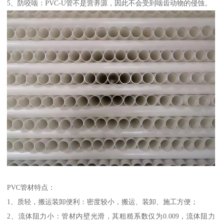
5、防咬啮：PVC-U管不是营养源，因此不会受到啮齿动物的侵蚀。
PVC管材特点：
1、质轻，搬运装卸便利：密度较小，搬运、装卸、施工方便；
2、流体阻力小：管材内壁光滑，其粗糙系数仅为0.009，流体阻力