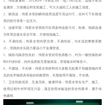
1、伟星重量轻：20℃时PP－R密度为0．9g／cm3左右，远低于各类
金属管，方便搬运和安装施工，可大大减轻工人的施工强度。
2、耐高温：伟星水管的瞬间使用温度可高达95℃，在80℃下长期使
用仍然可承受一定压力。
3、连接牢固：伟星水管系统可应用多种连接方式，热熔、电熔连接
为常用且接头安全可靠，方便现场施工。
4、不易结垢：伟星水管内壁光滑，不易结垢，与水流的摩擦系数
小，管路的水头阻力要远小于金属管道。
5、隔热与隔音性良好：伟星水管的导热系数小，约为一般性隔热材
料EPS的6倍，内外温差较无需做保温；管道输水时噪音小。
6、不腐蚀，不生锈：伟星水管材料对大多数无机离子和建筑物内常
见的化学物质具有较好的耐受性，长期使用不腐蚀，不生锈。
7、卫生性能优异，无臭无味，健康环保：伟星水管在生产、施工、
使用过程中对环境无污染，满足饮用水输送的安全性要求，属于绿
色建材。