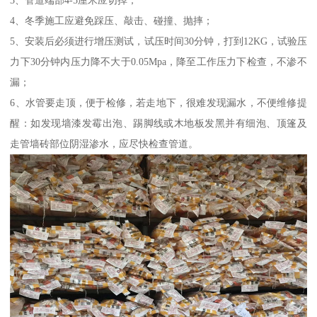
3、管道端部4-5厘米应切掉；
4、冬季施工应避免踩压、敲击、碰撞、抛摔；
5、安装后必须进行增压测试，试压时间30分钟，打到12KG，试验压
力下30分钟内压力降不大于0.05Mpa，降至工作压力下检查，不渗不
漏；
6、水管要走顶，便于检修，若走地下，很难发现漏水，不便维修提
醒：如发现墙漆发霉出泡、踢脚线或木地板发黑并有细泡、顶篷及
走管墙砖部位阴湿渗水，应尽快检查管道。