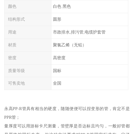
颜色
白色 黑色
结构形式
圆形
用途
市政排水,排污管,电缆护套管
材质
聚氯乙烯（无铅）
密度
高密度
质量等级
国标
可售卖地
全国
永高PP-R管具有相当的硬度，随随便便可以捏变形的管，肯定不是
PPR管；
量厚度可以用游标卡尺测量，管壁厚是否达标且均匀，一般好管都