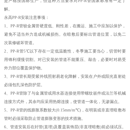
是严格按国标生产，但这种方法要求对PP-R管国家标准有一定了
解。
永高PP-R安装注意事项：
1、PP-R管较金属管硬度低、刚性差，在搬运、施工中应加以保护，
避免不适当外力造成机械损伤。在暗敷后要标出管道位置，以免二
次装修破坏管道。
2、PP-R管5℃以下存在一定低温脆性，冬季施工要当心，切管时要
用锋利缓慢切割。对已安装的管道不能重压、敲击，必要时对易受
外力部位覆盖保护物。
3、PP-R管长期受紫外线照射易老化降解，安装在户外或阳光直射处
必须包扎深色防护层。
4、PP-R管除了与金属管或用水器连接使用带螺纹嵌件或法兰等机械
连接方式外，其余均应采用热熔连接，使管道一体化，无渗漏点。
5、PP-R管的线膨胀系数较大(0.15mm/m℃)，在明装或非直埋暗敷布
管时必须采取防止管道膨胀变形的技术措施。
6、管道安装后在封管(直埋)及覆盖装饰层(非直埋暗敷)前必须试压。