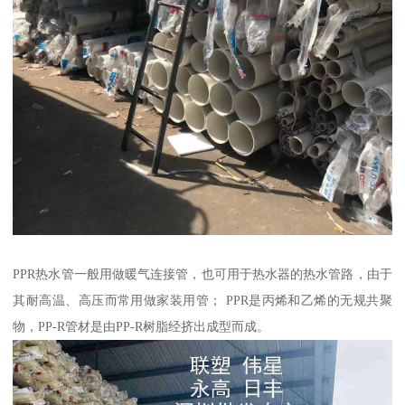
PPR热水管一般用做暖气连接管，也可用于热水器的热水管路，由于
其耐高温、高压而常用做家装用管； PPR是丙烯和乙烯的无规共聚
物，PP-R管材是由PP-R树脂经挤出成型而成。