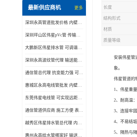
最新供应商机
长度
更多
结构形式
深圳永高管道批发价格 内壁光滑 抗震性能好
材质
深圳坪山区伟星pVc管 传输损耗小 频率稳定性好
质量等级
大鹏新区伟星排水管 可调谐性好 大功率 效率高
安装伟星管
深圳永高波纹管代理 输送能力强 可以承受高温
象。
通信管总代理 抗变能力强 可耐强震 扭曲
伟星管道的
惠城区永高电线管批发 内壁光滑 抗震性能好
1、伟星重
东莞伟星电线管 可实现远距离通信 频率稳定性好
2、耐高温
通信管道供应商 施工方便 表面电阻系数大
3、连接牢
4、不易结
越秀区伟星排水管总代理 内部表面光滑 大功率 效率高
5、隔热与
惠州永高给水管哪家好 输送能力强 方便施工和运输