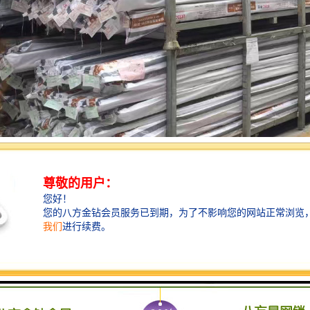
热水管特点：
轻： 20°C时PP-R密度为0.9g/cm3左右，远低于各类金属管，也小