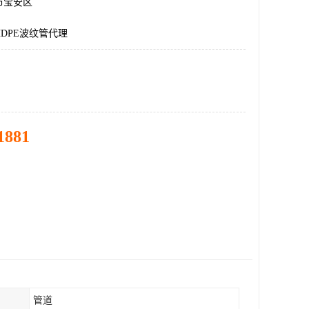
市宝安区
DPE波纹管代理
1881
管道