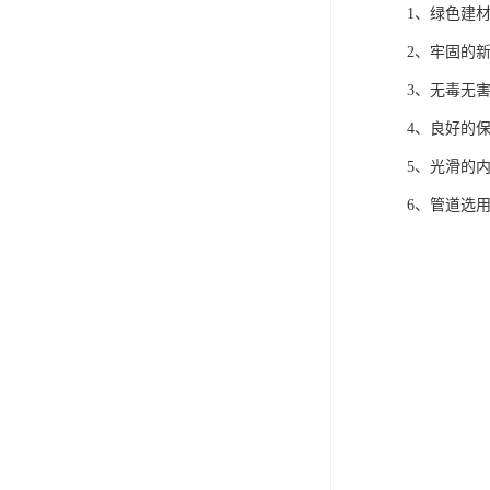
1、绿色建
2、牢固的
3、无毒无
4、良好的
5、光滑的
6、管道选