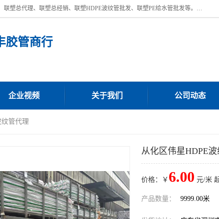
深圳市宝安区沙井街道浩丰胶管商行主营产品：联塑批发、联塑管批发、联塑总代理、联塑总经销、联塑HDPE波纹管批发、联塑PE给水管批发等。凭借服务以及多年的勤奋拼搏，发展成为一家销售各种管材管件，绝缘电工套管及配件等系列产品的贸易公司。公司秉承“顾客至上，锐意进取”的经营理念，坚持“客户至上”原则为广大客户提供的服务。欢迎惠顾！
丰胶管商行
企业视频
关于我们
公司动态
波纹管代理
从化区伟星HDPE
6.00
价格：￥
元/米 
产品数量：
9999.00米