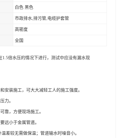
白色 黑色
市政排水,排污管,电缆护套管
高密度
全国
1.5倍水压的情况下进行，测试中应没有漏水现
搬运和安装施工，可大大减轻工人的施工强度。
定压力。
全可靠，方便现场施工。
力要远小于金属管道。
内外温差较无需做保温；管道输水时噪音小。