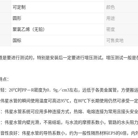
可定制
颜色
圆形
用途
聚氯乙烯（无铅）
密度
国标
可售卖地
道是要进行测试的，特别是安装后一定要进行增压测试。增压测试一般是在
特点：
量轻：20℃时PP－R密度为0．9g／cm3左右，远低于各类金属管，方便
：伟星水管的瞬间使用温度可高达95℃，在80℃下长期使用仍然可承受一
固：伟星水管系统可应用多种连接方式，热熔、电熔连接为常用且接头安
垢：伟星水管内壁光滑，不易结垢，与水流的摩擦系数小，管路的水头阻
隔音性良好：伟星水管的导热系数小，约为一般性隔热材料EPS的6倍，