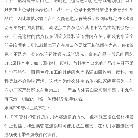
关系。塑料粒子以白色、透明色（也有已加好色母其他颜色）为主
只要加上色母什么颜色都可以生产，色母不会被分解也不会改变PPR
品质，因此单就水管而言什么颜色也没有关系，按国家规定PPR水管
要有良好的闭光性能，就这点而言灰色或其他不透光性能的会好一
些。但是这样的优势仅在明管安装和管道井内存在，家装的水管全
部是暗埋的，所以就根本不存在着灰色要优于其他颜色之说。PPR管
完全不透光，伪PPR管轻微透光或半透光。白色产品一般只能用纯
PPR原料产生，如加回收料、废料、角料生产出来的产品其色泽不柔
和也不均匀，而用色母加工的其他颜色产品添加回收料、废料、角
料等就不会影响产泽。这就是为什么注重品质的以家装零售为主的
不少厂家产品都以白色为主）； 产品内外表面应光滑平整，不允许
有气泡、明显的凹陷、沟槽和杂质等缺陷。
永高PPR管材注意事项：
1、PPR管材和管件所采用热熔连接的方式，但不能直接在管材和管
件上套丝，和金属管道连接时可使用法兰连接，在和用水器连接时
必须使用带金属嵌件的管件;