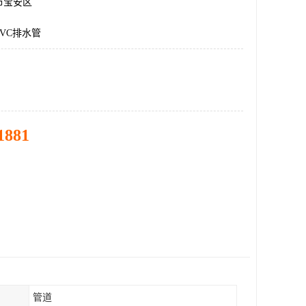
市宝安区
VC排水管
1881
管道