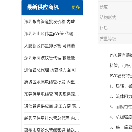
最新供应商机
长度
更多
结构形式
深圳永高管道批发价格 内壁光滑 抗震性能好
材质
深圳坪山区伟星pVc管 传输损耗小 频率稳定性好
质量等级
大鹏新区伟星排水管 可调谐性好 大功率 效率高
PVC管有
深圳永高波纹管代理 输送能力强 可以承受高温
料管，可被
通信管总代理 抗变能力强 可耐强震 扭曲
PVC管材特
惠城区永高电线管批发 内壁光滑 抗震性能好
1、质轻，
东莞伟星电线管 可实现远距离通信 频率稳定性好
2、流体阻
通信管道供应商 施工方便 表面电阻系数大
3、耐腐蚀
4、机械强
越秀区伟星排水管总代理 内部表面光滑 大功率 效率高
5、施工简
惠州永高给水管哪家好 输送能力强 方便施工和运输