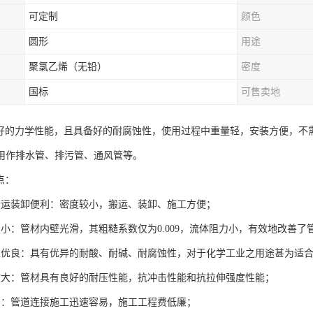
可定制
颜色
圆形
用途
聚氯乙烯（无铅）
密度
国标
可售卖地
很好的力学性能，且具备好的耐腐蚀性，使用过程中重量轻，安装方便，不
用作排水管、排污管、通风管等。
点：
搬运装卸便利：密度较小，搬运、装卸、施工方便；
力小：管材内壁光滑，其粗糙系数仅为0.009，流体阻力小，有效地改善
性优良：具有优异的耐酸、耐碱、耐腐蚀性，对于化学工业之用途甚为适
度大：管材具有良好的耐压性能，抗冲击性能和抗拉伸强度性能；
易：管道连接施工迅速容易，施工工程费低廉；