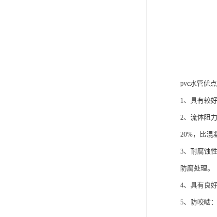
pvc水管优点
1、具有较
2、流体阻
20%，比混
3、耐腐蚀
防腐处理。
4、具有良
5、防咬啮