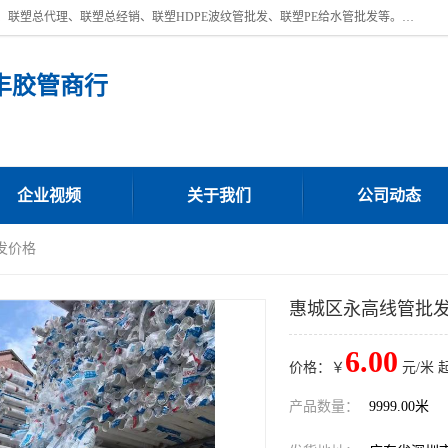
深圳市宝安区沙井街道浩丰胶管商行主营产品：联塑批发、联塑管批发、联塑总代理、联塑总经销、联塑HDPE波纹管批发、联塑PE给水管批发等。凭借服务以及多年的勤奋拼搏，发展成为一家销售各种管材管件，绝缘电工套管及配件等系列产品的贸易公司。公司秉承“顾客至上，锐意进取”的经营理念，坚持“客户至上”原则为广大客户提供的服务。欢迎惠顾！
丰胶管商行
企业视频
关于我们
公司动态
发价格
惠城区永高线管批
6.00
价格：￥
元/米 
产品数量：
9999.00米