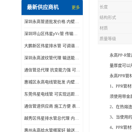
最新供应商机
长度
更多
结构形式
深圳永高管道批发价格 内壁光滑 抗震性能好
材质
深圳坪山区伟星pVc管 传输损耗小 频率稳定性好
质量等级
大鹏新区伟星排水管 可调谐性好 大功率 效率高
永高PP-
深圳永高波纹管代理 输送能力强 可以承受高温
量厚度可以
通信管总代理 抗变能力强 可耐强震 扭曲
永高PPR管
惠城区永高电线管批发 内壁光滑 抗震性能好
1、PPR
东莞伟星电线管 可实现远距离通信 频率稳定性好
须使用带金
通信管道供应商 施工方便 表面电阻系数大
2、在热熔
3、当使用
越秀区伟星排水管总代理 内部表面光滑 大功率 效率高
4、PPR
惠州永高给水管哪家好 输送能力强 方便施工和运输