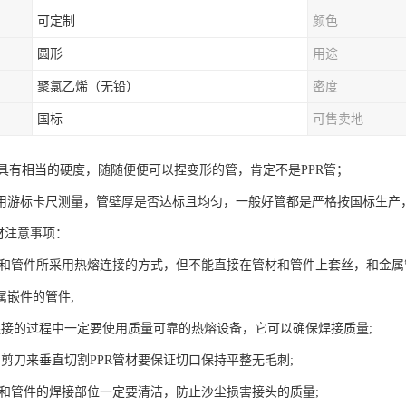
可定制
颜色
圆形
用途
聚氯乙烯（无铅）
密度
国标
可售卖地
R管具有相当的硬度，随随便便可以捏变形的管，肯定不是PPR管；
用游标卡尺测量，管壁厚是否达标且均匀，一般好管都是严格按国标生产，
材注意事项：
管材和管件所采用热熔连接的方式，但不能直接在管材和管件上套丝，和金
属嵌件的管件;
连接的过程中一定要使用质量可靠的热熔设备，它可以确保焊接质量;
的剪刀来垂直切割PPR管材要保证切口保持平整无毛刺;
管材和管件的焊接部位一定要清洁，防止沙尘损害接头的质量;