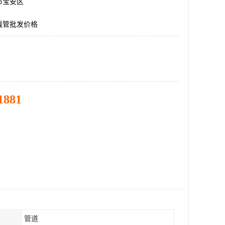
市宝安区
线管批发价格
1881
管道