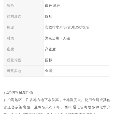
颜色
白色 黑色
结构形式
圆形
用途
市政排水,排污管,电缆护套管
材质
聚氯乙烯（无铅）
密度
高密度
质量等级
国标
可售卖地
全国
PE通信管耐腐性强
在沿海地区，许多地方地下水位高，土地湿度大。使用金属或其他
管道容易被腐蚀，且寿命只有30年。而PE通信管可耐多种化学介