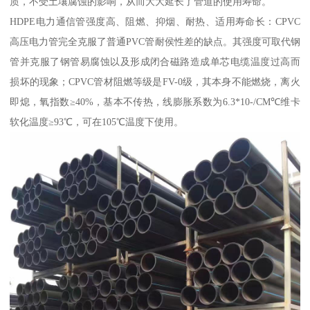
质，不受土壤腐蚀的影响，从而大大延长了管道的使用寿命。
HDPE电力通信管强度高、阻燃、抑烟、耐热、适用寿命长：CPVC
高压电力管完全克服了普通PVC管耐侯性差的缺点。其强度可取代钢
管并克服了钢管易腐蚀以及形成闭合磁路造成单芯电缆温度过高而
损坏的现象；CPVC管材阻燃等级是FV-0级，其本身不能燃烧，离火
即熄，氧指数≥40%，基本不传热，线膨胀系数为6.3*10-/CM℃维卡
软化温度≥93℃，可在105℃温度下使用。