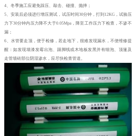
4、冬季施工应避免踩压、敲击、碰撞、抛摔；
5、安装后必须进行增压测试，试压时间30分钟，打到12KG，试验压
力下30分钟内压力降不大于0.05Mpa，降至工作压力下检查，不渗不
漏；
6、水管要走顶，便于检修，若走地下，很难发现漏水，不便维修提
醒：如发现墙漆发霉出泡、踢脚线或木地板发黑并有细泡、顶篷及
走管墙砖部位阴湿渗水，应尽快检查管道。