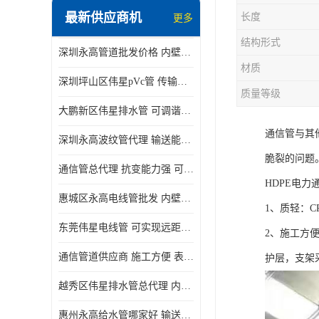
最新供应商机
长度
更多
结构形式
深圳永高管道批发价格 内壁光滑 抗震性能好
材质
深圳坪山区伟星pVc管 传输损耗小 频率稳定性好
质量等级
大鹏新区伟星排水管 可调谐性好 大功率 效率高
通信管与其
深圳永高波纹管代理 输送能力强 可以承受高温
脆裂的问题
通信管总代理 抗变能力强 可耐强震 扭曲
HDPE电力
惠城区永高电线管批发 内壁光滑 抗震性能好
1、质轻：C
东莞伟星电线管 可实现远距离通信 频率稳定性好
2、施工方
通信管道供应商 施工方便 表面电阻系数大
护层，支架
越秀区伟星排水管总代理 内部表面光滑 大功率 效率高
惠州永高给水管哪家好 输送能力强 方便施工和运输