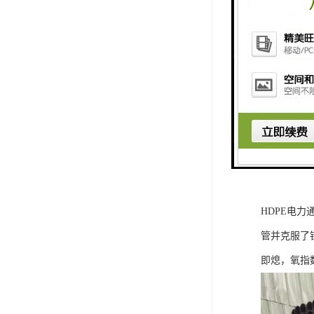
HDPE电
管并克服了
即熄，氧指数