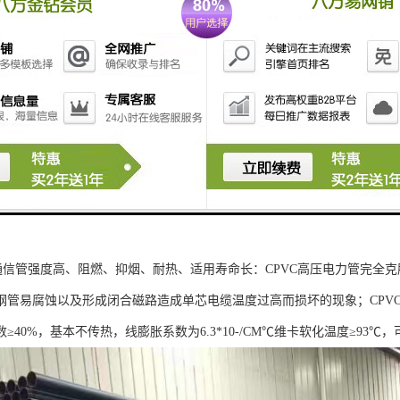
力通信管强度高、阻燃、抑烟、耐热、适用寿命长：CPVC高压电力管完全
钢管易腐蚀以及形成闭合磁路造成单芯电缆温度过高而损坏的现象；CPVC
≥40%，基本不传热，线膨胀系数为6.3*10-/CM℃维卡软化温度≥93℃