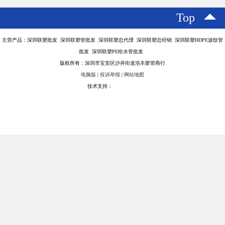
Top
主营产品：深圳联塑批发 深圳联塑管批发 深圳联塑总代理 深圳联塑总经销 深圳联塑HDPE波纹管
批发 深圳联塑PE给水管批发
版权所有：深圳市宝安区沙井街道浩丰胶管商行
电脑版
|
投诉举报
|
网站地图
技术支持：
八方资源网