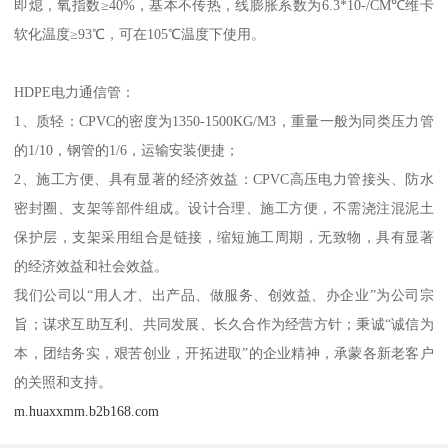
即熄，氧指数≥40%，基本不传热，线膨胀系数为6.3*10-/CM℃维卡
软化温度≥93℃，可在105℃温度下使用。
HDPE电力通信管：
1、质轻：CPVC的密度为1350-1500KG/M3，重量一般为同类压力管
的1/10，钢管的1/6，运输安装便捷；
2、施工方便、具有显著的经济效益：CPVC高压电力管接头、防水
密封圈、支架等部件组成。设计合理、施工方便，不需浇注混泥土
保护层，支架采用组合是链接，缩短施工周期，无致物，具有显著
的经济效益和社会效益。
我们公司以“用人才、出产品、做服务、创效益、办企业”为公司宗
旨；谋求互助互利、共同发展、长久合作为经营方针；秉诚“诚信为
本，团结务实，艰苦创业，开拓进取”的企业精神，承蒙各新老客户
的关照和支持。
m.huaxxmm.b2b168.com