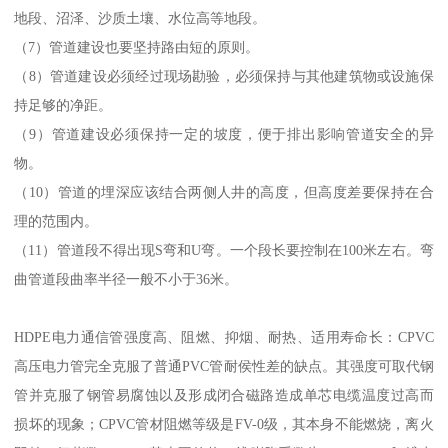
地段、沼泽、沙质土壤、水位高等地段。
（7）管道建设也要坚持路由短的原则。
（8）管道建设必须经过现场勘验，必须保持与其他建筑物或设施保
持足够的净距。
（9）管道建设必须保持一定的坡度，便于排出影响管道安全的异
物。
（10）管道的埋深应该结合两侧人井的高度，但高度差要保持在合
理的范围内。
（11）管道段不得出现S弯和U弯。一个段长要控制在100米左右。弯
曲管道段曲率半径一般不小于36米。
HDPE电力通信管强度高、阻燃、抑烟、耐热、适用寿命长：CPVC
高压电力管完全克服了普通PVC管耐侯性差的缺点。其强度可取代钢
管并克服了钢管易腐蚀以及形成闭合磁路造成单芯电缆温度过高而
损坏的现象；CPVC管材阻燃等级是FV-0级，其本身不能燃烧，离火