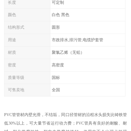
长度
可定制
颜色
白色 黑色
结构形式
圆形
用途
市政排水,排污管,电缆护套管
材质
聚氯乙烯（无铅）
密度
高密度
质量等级
国标
可售卖地
全国
PVC管管材内壁光滑，不结垢，同口径管材的沿程水头损失比铸铁管
低30%以上，可大量节省运行动力费；PVC管具有良好的耐酸、耐