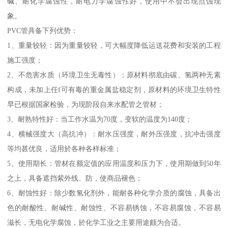
碱、耐化学腐蚀性，耐电力学腐蚀性好，使用中不会出现点蚀现
象。
PVC管具备下列优势：
1、重量较轻：因为重量较轻，可大幅度降低运送花费和安装的工程
施工强度；
2、不危害水质（环境卫生无毒性）：原材料彻底由碳、氢两种无素
构成，未加上任f可有毒的重金属盐稳定剂，原材料的环境卫生特性
早已根据国家检验，为现阶段自来水配管之管材；
3、耐熟特性好：当工作水温为70度，变软的温度为140度；
4、横械强度大（高抗冲）：耐水压强度，耐外压强度，抗冲击强度
等均甚优良，适用於各种各样标准；
5、使用期长：管材在额定值的应用温度和压力下，使用期做到50年
之上，具备遮挡紫外线、防，使商品褪色；
6、耐蚀性好：除少数氢化剂外，能耐各种化学介质的腐蚀，具备出
色的耐酸性、耐碱性、耐蚀性、不容易锈蚀，不容易腐蚀，不容易
滋长，无电化学腐蚀，於化学工业之主要用途颇为合适。