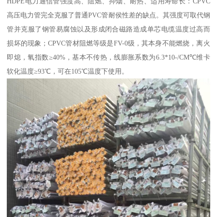
HDPE电力通信管强度高、阻燃、抑烟、耐热、适用寿命长：CPVC
高压电力管完全克服了普通PVC管耐侯性差的缺点。其强度可取代钢
管并克服了钢管易腐蚀以及形成闭合磁路造成单芯电缆温度过高而
损坏的现象；CPVC管材阻燃等级是FV-0级，其本身不能燃烧，离火
即熄，氧指数≥40%，基本不传热，线膨胀系数为6.3*10-/CM℃维卡
软化温度≥93℃，可在105℃温度下使用。