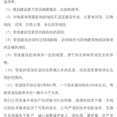
使用率。
（5）规划建设要大型设施聚集区，比如铁路等。
（6）对地基有明显影响的地段不适宜建设管道。主要有河流、沉降
地段、沼泽、沙质土壤、水位高等地段。
（7）管道建设也要坚持路由短的原则。
（8）管道建设必须经过现场勘验，必须保持与其他建筑物或设施保
持足够的净距。
（9）管道建设必须保持一定的坡度，便于排出影响管道安全的异
物。
（10）管道的埋深应该结合两侧人井的高度，但高度差要保持在合
理的范围内。
（11）管道段不得出现S弯和U弯。一个段长要控制在100米左右。弯
曲管道段曲率半径一般不小于36米。
我们公司具备丰富的产品经验与行业经验，雄厚的技术力量，为我
们的技术服务提供了可靠的保证。公司严谨的技术创新追求、无微
不至地服务于客户，诚心做事诚意做人，讲信用，重质量，生产灵