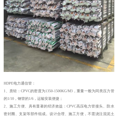
HDPE电力通信管：
1、质轻：CPVC的密度为1350-1500KG/M3，重量一般为同类压力管
的1/10，钢管的1/6，运输安装便捷；
2、施工方便、具有显著的经济效益：CPVC高压电力管接头、防水
密封圈、支架等部件组成。设计合理、施工方便，不需浇注混泥土