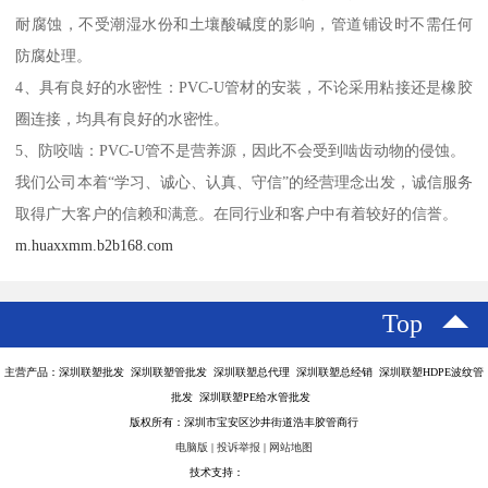
耐腐蚀，不受潮湿水份和土壤酸碱度的影响，管道铺设时不需任何
防腐处理。
4、具有良好的水密性：PVC-U管材的安装，不论采用粘接还是橡胶
圈连接，均具有良好的水密性。
5、防咬啮：PVC-U管不是营养源，因此不会受到啮齿动物的侵蚀。
我们公司本着“学习、诚心、认真、守信”的经营理念出发，诚信服务
取得广大客户的信赖和满意。在同行业和客户中有着较好的信誉。
m.huaxxmm.b2b168.com
Top
主营产品：深圳联塑批发 深圳联塑管批发 深圳联塑总代理 深圳联塑总经销 深圳联塑HDPE波纹管
批发 深圳联塑PE给水管批发
版权所有：深圳市宝安区沙井街道浩丰胶管商行
电脑版
|
投诉举报
|
网站地图
技术支持：
八方资源网