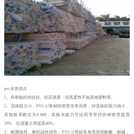
pvc水管优点
1、具有较好的抗拉、抗压强度：但其柔性不如其他塑料管。
2、流体阻力小：PVC-U管材的管壁非常光滑，对流体的阻力很小，
其粗糙系数仅为0.009，其输水能力可比同等管径的铸铁管提高
20%，比混凝土管提高40%。
3、耐腐蚀性、耐药品性优良：PVC-U管材具有优异的耐酸，耐碱，