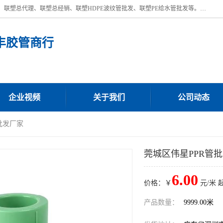
深圳市宝安区沙井街道浩丰胶管商行主营产品：联塑批发、联塑管批发、联塑总代理、联塑总经销、联塑HDPE波纹管批发、联塑PE给水管批发等。凭借服务以及多年的勤奋拼搏，发展成为一家销售各种管材管件，绝缘电工套管及配件等系列产品的贸易公司。公司秉承“顾客至上，锐意进取”的经营理念，坚持“客户至上”原则为广大客户提供的服务。欢迎惠顾！
丰胶管商行
企业视频
关于我们
公司动态
批发厂家
莞城区伟星PPR管
6.00
价格：￥
元/米 
产品数量：
9999.00米