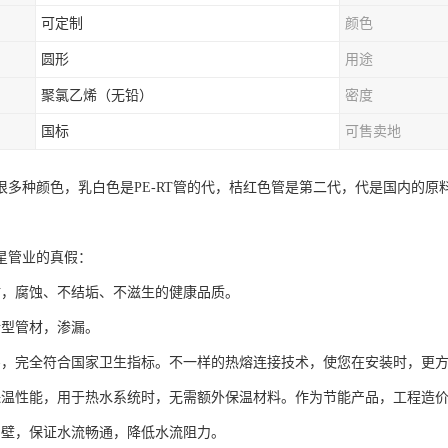
可定制
颜色
圆形
用途
聚氯乙烯（无铅）
密度
国标
可售卖地
很多种颜色，乳白色是PE-RT管的代，桔红色管是第二代，代是国内的
星管业的真假：
材，腐蚀、不结垢、不滋生的健康品质。
新型管材，渗漏。
害，完全符合国家卫生指标。不一样的热熔连接技术，使您在安装时，更
保温性能，用于热水系统时，无需额外保温材料。作为节能产品，工程造
内壁，保证水流畅通，降低水流阻力。