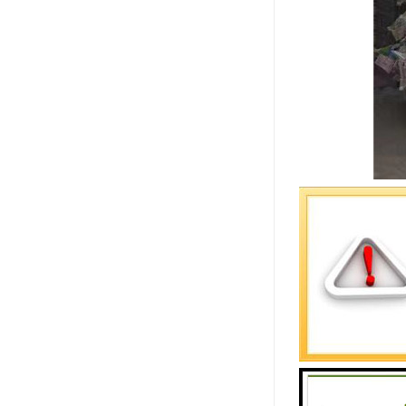
伟星管道里
2.8。冷