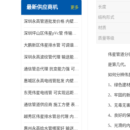
最新供应商机
长度
更多
结构形式
深圳永高管道批发价格 内壁光滑 抗震性能好
材质
深圳坪山区伟星pVc管 传输损耗小 频率稳定性好
质量等级
大鹏新区伟星排水管 可调谐性好 大功率 效率高
伟星管道分
深圳永高波纹管代理 输送能力强 可以承受高温
是第几代。
通信管总代理 抗变能力强 可耐强震 扭曲
如何分辨伟
惠城区永高电线管批发 内壁光滑 抗震性能好
1、绿色建
东莞伟星电线管 可实现远距离通信 频率稳定性好
2、牢固的
通信管道供应商 施工方便 表面电阻系数大
3、无毒无
4、良好的
越秀区伟星排水管总代理 内部表面光滑 大功率 效率高
5、光滑的
惠州永高给水管哪家好 输送能力强 方便施工和运输