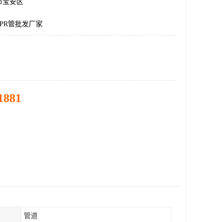
市宝安区
PR管批发厂家
1881
管道