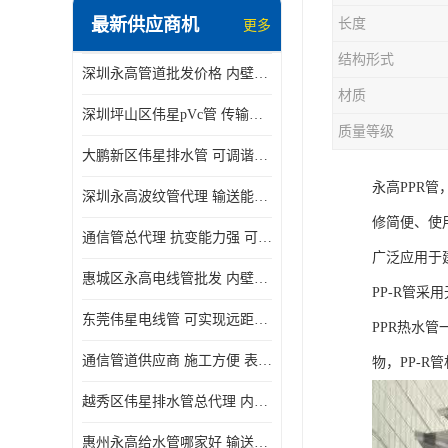
最新供应商机
长度
更多
结构形式
深圳永高管道批发价格 内壁光滑 抗震性能好
材质
深圳坪山区伟星pVc管 传输损耗小 频率稳定性好
质量等级
大鹏新区伟星排水管 可调谐性好 大功率 效率高
永高PPR
深圳永高波纹管代理 输送能力强 可以承受高温
修简便、使
通信管总代理 抗变能力强 可耐强震 扭曲
广泛应用于
惠城区永高电线管批发 内壁光滑 抗震性能好
PP-R管
东莞伟星电线管 可实现远距离通信 频率稳定性好
PPR热水
通信管道供应商 施工方便 表面电阻系数大
物，PP-R
越秀区伟星排水管总代理 内部表面光滑 大功率 效率高
惠州永高给水管哪家好 输送能力强 方便施工和运输