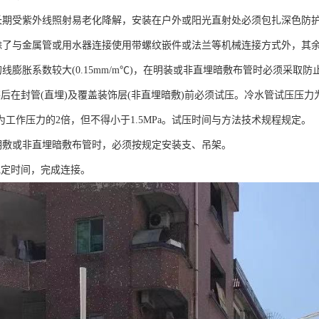
R管长期受紫外线照射易老化降解，安装在户外或阳光直射处必须包扎深色防
R管除了与金属管或用水器连接使用带螺纹嵌件或法兰等机械连接方式外，
管的线膨胀系数较大(0.15mm/m℃)，在明装或非直埋暗敷布管时必须采
后在封管(直埋)及覆盖装饰层(非直埋暗敷)前必须试压。冷水管试压压力为
为工作压力的2倍，但不得小于1.5MPa。试压时间与方法技术规程规定。
R管明敷或非直埋暗敷布管时，必须按规定安装支、吊架。
规定时间，完成连接。