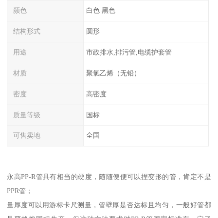
颜色
白色 黑色
结构形式
圆形
用途
市政排水,排污管,电缆护套管
材质
聚氯乙烯（无铅）
密度
高密度
质量等级
国标
可售卖地
全国
永高PP-R管具有相当的硬度，随随便便可以捏变形的管，肯定不是
PPR管；
量厚度可以用游标卡尺测量，管壁厚是否达标且均匀，一般好管都