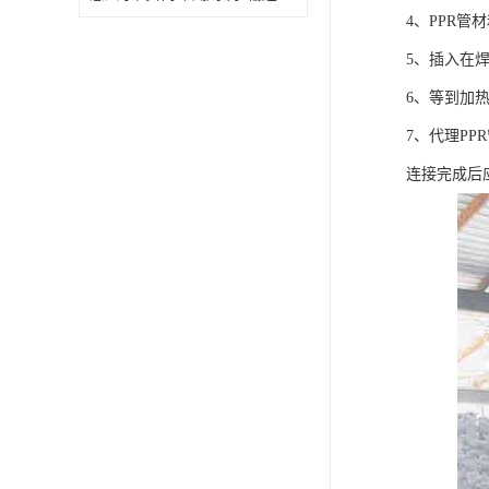
4、PPR
5、插入在
6、等到加
7、代理P
连接完成后