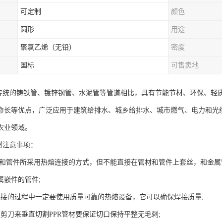
可定制
颜色
圆形
用途
聚氯乙烯（无铅）
密度
国标
可售卖地
与传统的铸铁管、镀锌钢管、水泥管等管道相比，具有节能节材、环保、轻
命长等优点，广泛应用于建筑给排水、城乡给排水、城市燃气、电力和光
农业领域。
材注意事项：
管材和管件所采用热熔连接的方式，但不能直接在管材和管件上套丝，和金
属嵌件的管件;
连接的过程中一定要使用质量可靠的热熔设备，它可以确保焊接质量;
的剪刀来垂直切割PPR管材要保证切口保持平整无毛刺;