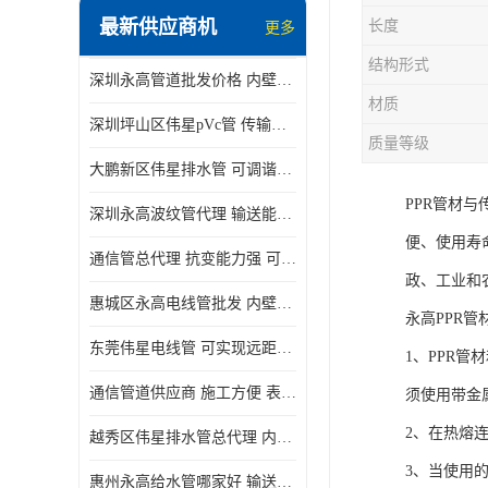
最新供应商机
长度
更多
结构形式
深圳永高管道批发价格 内壁光滑 抗震性能好
材质
深圳坪山区伟星pVc管 传输损耗小 频率稳定性好
质量等级
大鹏新区伟星排水管 可调谐性好 大功率 效率高
PPR管材
深圳永高波纹管代理 输送能力强 可以承受高温
便、使用寿
通信管总代理 抗变能力强 可耐强震 扭曲
政、工业和
惠城区永高电线管批发 内壁光滑 抗震性能好
永高PPR管
东莞伟星电线管 可实现远距离通信 频率稳定性好
1、PPR
通信管道供应商 施工方便 表面电阻系数大
须使用带金
2、在热熔
越秀区伟星排水管总代理 内部表面光滑 大功率 效率高
3、当使用
惠州永高给水管哪家好 输送能力强 方便施工和运输