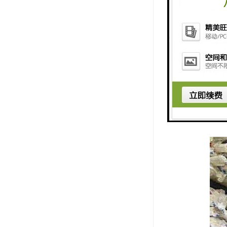
PPR热水
物，PP-R