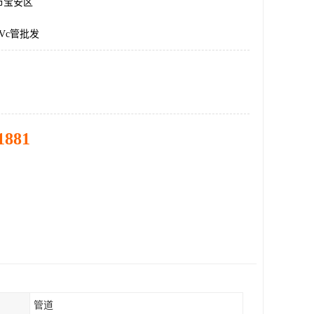
市宝安区
Vc管批发
1881
管道