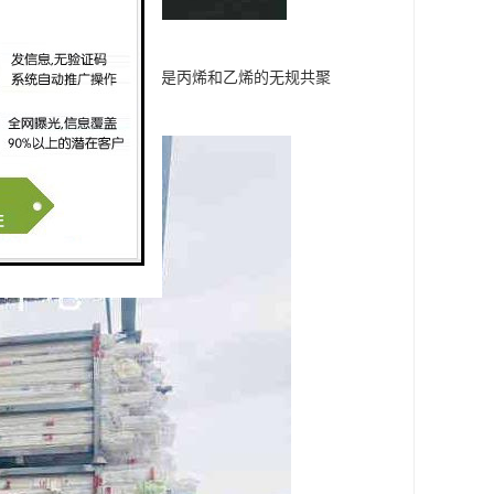
常用做家装用管； PPR是丙烯和乙烯的无规共聚