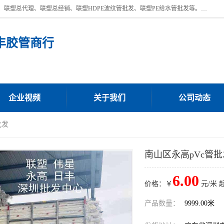
深圳市宝安区沙井街道浩丰胶管商行主营产品：联塑批发、联塑管批发、联塑总代理、联塑总经销、联塑HDPE波纹管批发、联塑PE给水管批发等。凭借服务以及多年的勤奋拼搏，发展成为一家销售各种管材管件，绝缘电工套管及配件等系列产品的贸易公司。公司秉承“顾客至上，锐意进取”的经营理念，坚持“客户至上”原则为广大客户提供的服务。欢迎惠顾！
丰胶管商行
企业视频
关于我们
公司动态
批发
南山区永高pVc管批
6.00
价格：￥
元/米 
产品数量：
9999.00米