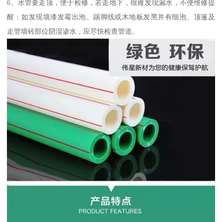
6、水管要走顶，便于检修，若走地下，很难发现漏水，不便维修提
醒：如发现墙漆发霉出泡、踢脚线或木地板发黑并有细泡、顶篷及
走管墙砖部位阴湿渗水，应尽快检查管道。