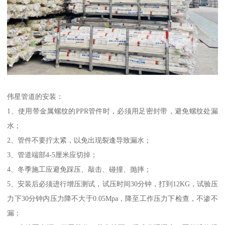
伟星管道的安装：
1、使用带金属螺纹的PPR管件时，必须用足密封带，避免螺纹处漏
水；
2、管件不要拧太紧，以免出现裂逢导致漏水；
3、管道端部4-5厘米应切掉；
4、冬季施工应避免踩压、敲击、碰撞、抛摔；
5、安装后必须进行增压测试，试压时间30分钟，打到12KG，试验压
力下30分钟内压力降不大于0.05Mpa，降至工作压力下检查，不渗不
漏；