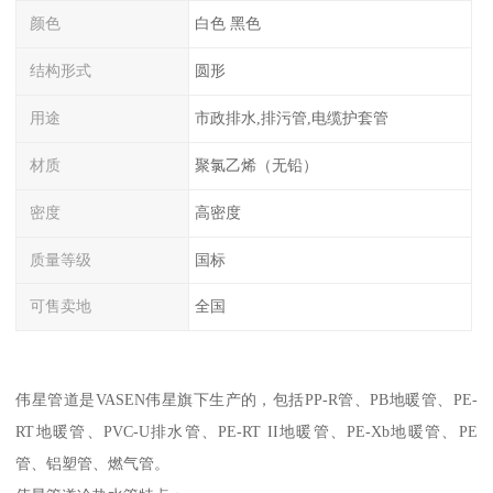
颜色
白色 黑色
结构形式
圆形
用途
市政排水,排污管,电缆护套管
材质
聚氯乙烯（无铅）
密度
高密度
质量等级
国标
可售卖地
全国
伟星管道是VASEN伟星旗下生产的，包括PP-R管、PB地暖管、PE-
RT地暖管、PVC-U排水管、PE-RT II地暖管、PE-Xb地暖管、PE
管、铝塑管、燃气管。