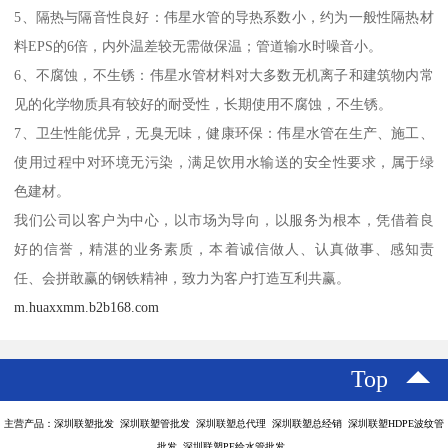
5、隔热与隔音性良好：伟星水管的导热系数小，约为一般性隔热材
料EPS的6倍，内外温差较无需做保温；管道输水时噪音小。
6、不腐蚀，不生锈：伟星水管材料对大多数无机离子和建筑物内常
见的化学物质具有较好的耐受性，长期使用不腐蚀，不生锈。
7、卫生性能优异，无臭无味，健康环保：伟星水管在生产、施工、
使用过程中对环境无污染，满足饮用水输送的安全性要求，属于绿
色建材。
我们公司以客户为中心，以市场为导向，以服务为根本，凭借着良
好的信誉，精湛的业务素质，本着诚信做人、认真做事、感知责
任、会拼敢赢的钢铁精神，致力为客户打造互利共赢。
m.huaxxmm.b2b168.com
Top
主营产品：深圳联塑批发 深圳联塑管批发 深圳联塑总代理 深圳联塑总经销 深圳联塑HDPE波纹管
批发 深圳联塑PE给水管批发