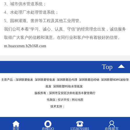
3、城市供水管道系统；
4、水处理厂水处理管道系统；
5、园林灌溉、凿井等工程及其他工业用管。
我们公司本着“学习、诚心、认真、守信”的经营理念出发，诚信服务
取得广大客户的信赖和满意。在同行业和客户中有着较好的信誉。
m.huaxxmm.b2b168.com
Top
主营产品：深圳联塑批发 深圳联塑管批发 深圳联塑总代理 深圳联塑总经销 深圳联塑HDPE波纹管
批发 深圳联塑PE给水管批发
版权所有：深圳市宝安区沙井街道浩丰胶管商行
电脑版
|
投诉举报
|
网站地图
技术支持：
八方资源网
首页
在线QQ
13530701881
在线留言