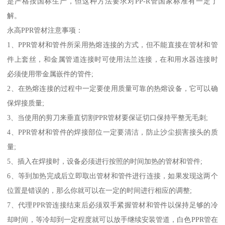
是严格按国标生产，但这种方法要求对PP-R管国家标准有一定了
解。
永高PPR管材注意事项：
1、PPR管材和管件所采用热熔连接的方式，但不能直接在管材和管
件上套丝，和金属管道连接时可使用法兰连接，在和用水器连接时
必须使用带金属嵌件的管件;
2、在热熔连接的过程中一定要使用质量可靠的热熔设备，它可以确
保焊接质量;
3、当使用的剪刀来垂直切割PPR管材要保证切口保持平整无毛刺;
4、PPR管材和管件的焊接部位一定要清洁，防止沙尘损害接头的质
量;
5、插入在焊接时，设备必须进行按照的时间加热的管材和管件;
6、等到加热完成后立即取出管材和管件进行连接，如果发现这两个
位置是错误的，那么你就可以在一定的时间进行相应的调整;
7、代理PPR管连接结束后必须双手紧握管材和管件以保持足够的冷
却时间，等冷却到一定程度就可以放手继续安装管道，白色PPR管在