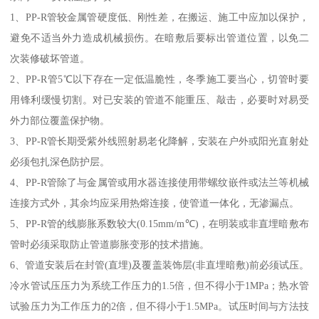
1、PP-R管较金属管硬度低、刚性差，在搬运、施工中应加以保护，
避免不适当外力造成机械损伤。在暗敷后要标出管道位置，以免二
次装修破坏管道。
2、PP-R管5℃以下存在一定低温脆性，冬季施工要当心，切管时要
用锋利缓慢切割。对已安装的管道不能重压、敲击，必要时对易受
外力部位覆盖保护物。
3、PP-R管长期受紫外线照射易老化降解，安装在户外或阳光直射处
必须包扎深色防护层。
4、PP-R管除了与金属管或用水器连接使用带螺纹嵌件或法兰等机械
连接方式外，其余均应采用热熔连接，使管道一体化，无渗漏点。
5、PP-R管的线膨胀系数较大(0.15mm/m℃)，在明装或非直埋暗敷布
管时必须采取防止管道膨胀变形的技术措施。
6、管道安装后在封管(直埋)及覆盖装饰层(非直埋暗敷)前必须试压。
冷水管试压压力为系统工作压力的1.5倍，但不得小于1MPa；热水管
试验压力为工作压力的2倍，但不得小于1.5MPa。试压时间与方法技