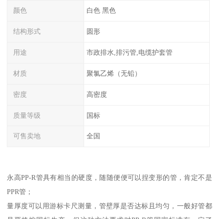
颜色
白色 黑色
结构形式
圆形
用途
市政排水,排污管,电缆护套管
材质
聚氯乙烯（无铅）
密度
高密度
质量等级
国标
可售卖地
全国
永高PP-R管具有相当的硬度，随随便便可以捏变形的管，肯定不是
PPR管；
量厚度可以用游标卡尺测量，管壁厚是否达标且均匀，一般好管都