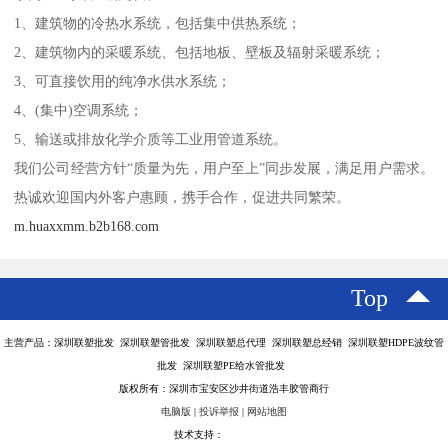
1、建筑物的冷热水系统，包括集中供热系统；
2、建筑物内的采暖系统、包括地板、壁板及辐射采暖系统；
3、可直接饮用的纯净水供水系统；
4、(集中)空调系统；
5、输送或排放化学介质等工业用管道系统。
我们公司经营方针“质量为先，用户至上”同步发展，满足用户需求。
热诚欢迎国内外客户惠顾，携手合作，促进共同繁荣。
m.huaxxmm.b2b168.com
Top
主营产品：深圳联塑批发 深圳联塑管批发 深圳联塑总代理 深圳联塑总经销 深圳联塑HDPE波纹管
批发 深圳联塑PE给水管批发
版权所有：深圳市宝安区沙井街道浩丰胶管商行
电脑版
|
投诉举报
|
网站地图
技术支持：
八方资源网