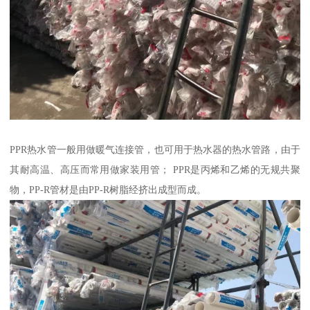
PPR热水管一般用做暖气连接管，也可用于热水器的热水管路，由于
其耐高温、高压而常用做家装用管； PPR是丙烯和乙烯的无规共聚
物，PP-R管材是由PP-R树脂经挤出成型而成。