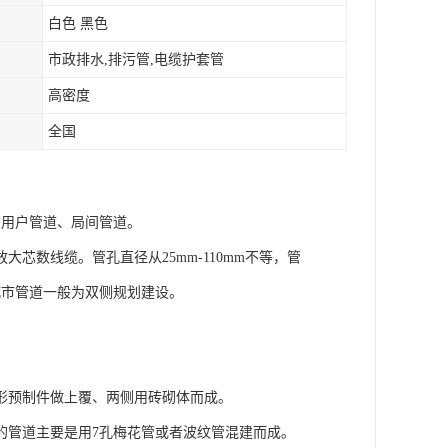
白色 黑色
市政排水,排污管,电缆护套管
高密度
全国
为用户管道、局间管道。
数线缆。管孔直径从25mm-110mm不等，管
城市管道一般为双侧规划建设。
形预制件做上覆、两侧用砖砌体而成。
的管道主要是用7孔梅花管或者波纹管混建而成。