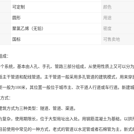
可定制
颜色
圆形
用途
聚氯乙烯（无铅）
密度
国标
可售卖地
组成：
一个系统，基本由人孔、手孔、管路三部分组成，从使用性质上又可以分
括主干管道和配线管道。主干管道一般采用多孔管道的建筑模式，用来穿放大芯
距一般为100米，其位置一般位于城市主、次干道人行道或车行道。新建
筑方式：
建筑方式为三种类型：隧道、管道、渠道。
为复杂，使用期限长，位于大型局址出入处。用钢筋混凝土为基础，以拱
目前使用中常见的一种方式，老式的管道以水泥管或者石棉管为主，新式