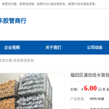
深圳市宝安区沙井街道浩丰胶管商行主营产品：联塑批发、联塑管批发、联塑总代理、联塑总经销、联塑HDPE波纹管批发、联塑PE给水管批发等。凭借服务以及多年的勤奋拼搏，发展成为一家销售各种管材管件，绝缘电工套管及配件等系列产品的贸易公司。公司秉承“顾客至上，锐意进取”的经营理念，坚持“客户至上”原则为广大客户提供的服务。欢迎惠顾！
丰胶管商行
企业视频
关于我们
公司动态
批发价格 欢迎电话咨询
福田区通信给水管批
6.00
价格：￥
元/米 
产品数量：
9999.00米