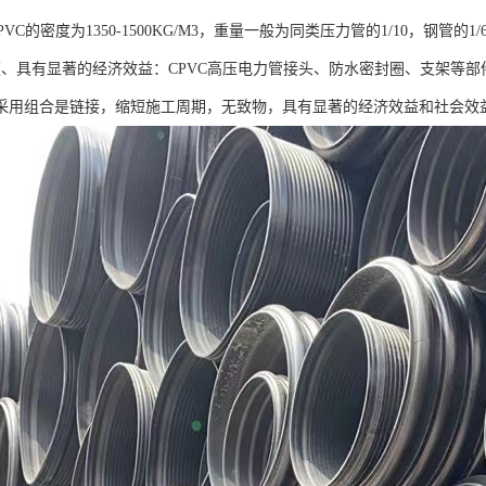
PVC的密度为1350-1500KG/M3，重量一般为同类压力管的1/10，钢管的
便、具有显著的经济效益：CPVC高压电力管接头、防水密封圈、支架等
采用组合是链接，缩短施工周期，无致物，具有显著的经济效益和社会效