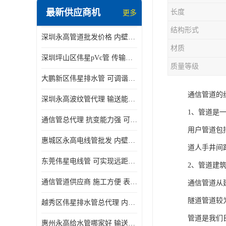
最新供应商机
长度
更多
结构形式
深圳永高管道批发价格 内壁光滑 抗震性能好
材质
深圳坪山区伟星pVc管 传输损耗小 频率稳定性好
质量等级
大鹏新区伟星排水管 可调谐性好 大功率 效率高
通信管道的
深圳永高波纹管代理 输送能力强 可以承受高温
1、管道是
通信管总代理 抗变能力强 可耐强震 扭曲
用户管道包
惠城区永高电线管批发 内壁光滑 抗震性能好
道人手井间
东莞伟星电线管 可实现远距离通信 频率稳定性好
2、管道建
通信管道供应商 施工方便 表面电阻系数大
通信管道从
隧道管道较
越秀区伟星排水管总代理 内部表面光滑 大功率 效率高
管道是我们
惠州永高给水管哪家好 输送能力强 方便施工和运输