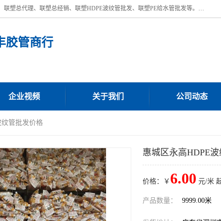
深圳市宝安区沙井街道浩丰胶管商行主营产品：联塑批发、联塑管批发、联塑总代理、联塑总经销、联塑HDPE波纹管批发、联塑PE给水管批发等。凭借服务以及多年的勤奋拼搏，发展成为一家销售各种管材管件，绝缘电工套管及配件等系列产品的贸易公司。公司秉承“顾客至上，锐意进取”的经营理念，坚持“客户至上”原则为广大客户提供的服务。欢迎惠顾！
丰胶管商行
企业视频
关于我们
公司动态
E波纹管批发价格
惠城区永高HDPE
6.00
价格：￥
元/米 
产品数量：
9999.00米