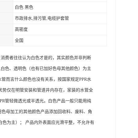
白色 黑色
市政排水,排污管,电缆护套管
高密度
全国
种，消费者往往认为白色才是的，其实颜色并非判断
子以白色、透明色（也有已加好色母其他颜色）为主
水管而言什么颜色也没有关系，按国家规定PPR水
优势仅在明管安装和管道井内存在，家装的水管全
PPR管轻微透光或半透光。白色产品一般只能用纯
用色母加工的其他颜色产品添加回收料、废料、角
白色为主）； 产品内外表面应光滑平整，不允许有