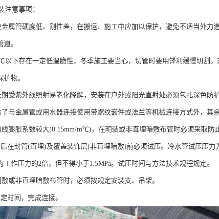
安装注意事项：
R管较金属管硬度低、刚性差，在搬运、施工中应加以保护，避免不适当外
管道。
R管5℃以下存在一定低温脆性，冬季施工要当心，切管时要用锋利缓慢切割
保护物。
R管长期受紫外线照射易老化降解，安装在户外或阳光直射处必须包扎深色防
R管除了与金属管或用水器连接使用带螺纹嵌件或法兰等机械连接方式外，
管的线膨胀系数较大(0.15mm/m℃)，在明装或非直埋暗敷布管时必须采
后在封管(直埋)及覆盖装饰层(非直埋暗敷)前必须试压。冷水管试压压力为
为工作压力的2倍，但不得小于1.5MPa。试压时间与方法技术规程规定。
R管明敷或非直埋暗敷布管时，必须按规定安装支、吊架。
规定时间，完成连接。