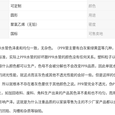
可定制
颜色
圆形
用途
聚氯乙烯（无铅）
密度
国标
可售卖地
PR水管色泽柔和均匀一致，无杂色。（PPR管主要有白灰紫绿黄蓝等几
标准，实际上PPR水管的好坏跟PPR水管的颜色没有任何关系。塑料粒
母什么颜色都可以生产，色母不会被分解也不会改变PPR品质，因此单就
的闭光性能，就这点而言灰色或其他不透光性能的会好一些。但是这样的
，所以就根本不存在着灰色要优于其他颜色之说。PPR管完全不透光，伪
产生，如加回收料、废料、角料生产出来的产品其色泽不柔和也不均匀，而
影响产泽。这就是为什么注重品质的以家装零售为主的不少厂家产品都以
的凹陷、沟槽和杂质等缺陷。