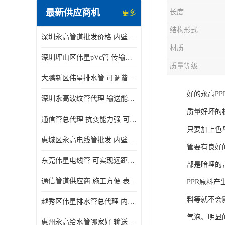
最新供应商机
长度
更多
结构形式
深圳永高管道批发价格 内壁光滑 抗震性能好
材质
深圳坪山区伟星pVc管 传输损耗小 频率稳定性好
质量等级
大鹏新区伟星排水管 可调谐性好 大功率 效率高
好的永高P
深圳永高波纹管代理 输送能力强 可以承受高温
质量好坏的
通信管总代理 抗变能力强 可耐强震 扭曲
只要加上色
惠城区永高电线管批发 内壁光滑 抗震性能好
管要有良好
东莞伟星电线管 可实现远距离通信 频率稳定性好
部是暗埋的
通信管道供应商 施工方便 表面电阻系数大
PPR原料
料等就不会
越秀区伟星排水管总代理 内部表面光滑 大功率 效率高
气泡、明显
惠州永高给水管哪家好 输送能力强 方便施工和运输