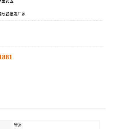
市宝安区
波纹管批发厂家
1881
管道