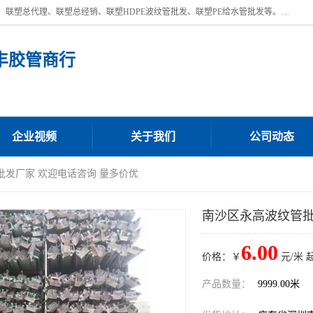
深圳市宝安区沙井街道浩丰胶管商行主营产品：联塑批发、联塑管批发、联塑总代理、联塑总经销、联塑HDPE波纹管批发、联塑PE给水管批发等。凭借服务以及多年的勤奋拼搏，发展成为一家销售各种管材管件，绝缘电工套管及配件等系列产品的贸易公司。公司秉承“顾客至上，锐意进取”的经营理念，坚持“客户至上”原则为广大客户提供的服务。欢迎惠顾！
丰胶管商行
企业视频
关于我们
公司动态
批发厂家 欢迎电话咨询 量多价优
南沙区永高波纹管批
6.00
价格：￥
元/米 
产品数量：
9999.00米