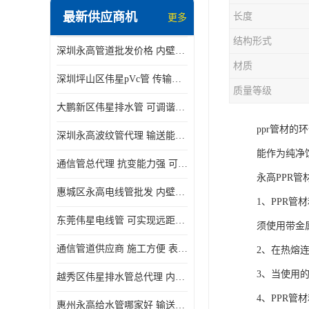
最新供应商机
长度
更多
结构形式
深圳永高管道批发价格 内壁光滑 抗震性能好
材质
深圳坪山区伟星pVc管 传输损耗小 频率稳定性好
质量等级
大鹏新区伟星排水管 可调谐性好 大功率 效率高
ppr管材
深圳永高波纹管代理 输送能力强 可以承受高温
能作为纯净
通信管总代理 抗变能力强 可耐强震 扭曲
永高PPR管
惠城区永高电线管批发 内壁光滑 抗震性能好
1、PPR
东莞伟星电线管 可实现远距离通信 频率稳定性好
须使用带金
通信管道供应商 施工方便 表面电阻系数大
2、在热熔
3、当使用
越秀区伟星排水管总代理 内部表面光滑 大功率 效率高
4、PPR
惠州永高给水管哪家好 输送能力强 方便施工和运输