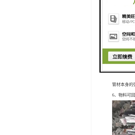
永高PPR
1、无毒、
统。
2、保温节能。
3、较好的耐
4、使用寿
5、安装方
管材本身的
6、物料可