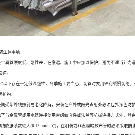
安装注意事项：
R管较金属管硬度低、刚性差，在搬运、施工中应加以保护，避免不适当外
管道。
R管5℃以下存在一定低温脆性，冬季施工要当心，切管时要用锋利缓慢切割
保护物。
R管长期受紫外线照射易老化降解，安装在户外或阳光直射处必须包扎深色防
R管除了与金属管或用水器连接使用带螺纹嵌件或法兰等机械连接方式外，
管的线膨胀系数较大(0.15mm/m℃)，在明装或非直埋暗敷布管时必须采