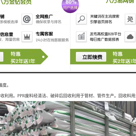
管除了具有一般塑料管重量轻、耐腐蚀、不结垢、使用寿命长等特点外，还
卫生。PPR的原料分子只有碳、氢元素，没有有害有毒的元素存在，卫生
PPR管导热系数为0.21w/mk，仅为钢管的1/200。
热性。PPR管的维卡软化点131.5℃。工作温度可达95℃，可满足建筑
命长。
便，连接可靠。PPR具有良好的焊接性能，管材、管件可采用热熔和电熔
强度。
回收利用。PPR废料经清洁、破碎后回收利用于管材、管件生产。回收料用