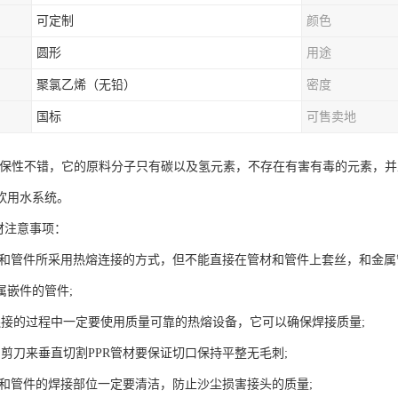
可定制
颜色
圆形
用途
聚氯乙烯（无铅）
密度
国标
可售卖地
的环保性不错，它的原料分子只有碳以及氢元素，不存在有害有毒的元素，
饮用水系统。
材注意事项：
管材和管件所采用热熔连接的方式，但不能直接在管材和管件上套丝，和金
属嵌件的管件;
连接的过程中一定要使用质量可靠的热熔设备，它可以确保焊接质量;
的剪刀来垂直切割PPR管材要保证切口保持平整无毛刺;
管材和管件的焊接部位一定要清洁，防止沙尘损害接头的质量;