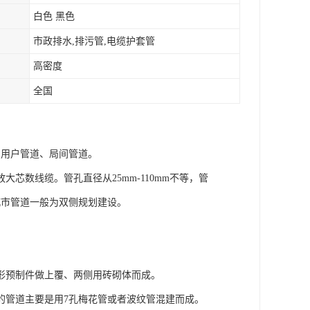
白色 黑色
市政排水,排污管,电缆护套管
高密度
全国
为用户管道、局间管道。
数线缆。管孔直径从25mm-110mm不等，管
城市管道一般为双侧规划建设。
形预制件做上覆、两侧用砖砌体而成。
的管道主要是用7孔梅花管或者波纹管混建而成。