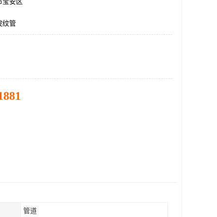
市宝安区
波纹管
1881
管道