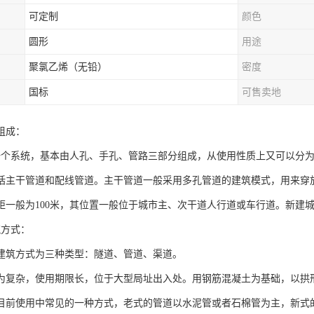
可定制
颜色
圆形
用途
聚氯乙烯（无铅）
密度
国标
可售卖地
组成：
一个系统，基本由人孔、手孔、管路三部分组成，从使用性质上又可以分
括主干管道和配线管道。主干管道一般采用多孔管道的建筑模式，用来穿放大芯
距一般为100米，其位置一般位于城市主、次干道人行道或车行道。新建
筑方式：
建筑方式为三种类型：隧道、管道、渠道。
为复杂，使用期限长，位于大型局址出入处。用钢筋混凝土为基础，以拱
目前使用中常见的一种方式，老式的管道以水泥管或者石棉管为主，新式