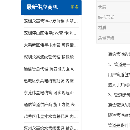
最新供应商机
长度
更多
结构形式
深圳永高管道批发价格 内壁光滑 抗震性能好
材质
深圳坪山区伟星pVc管 传输损耗小 频率稳定性好
质量等级
大鹏新区伟星排水管 可调谐性好 大功率 效率高
通信管道的
深圳永高波纹管代理 输送能力强 可以承受高温
1、管道是
通信管总代理 抗变能力强 可耐强震 扭曲
用户管道包
惠城区永高电线管批发 内壁光滑 抗震性能好
道人手井间
东莞伟星电线管 可实现远距离通信 频率稳定性好
2、管道建
通信管道供应商 施工方便 表面电阻系数大
通信管道从
隧道管道较
越秀区伟星排水管总代理 内部表面光滑 大功率 效率高
管道是我们
惠州永高给水管哪家好 输送能力强 方便施工和运输