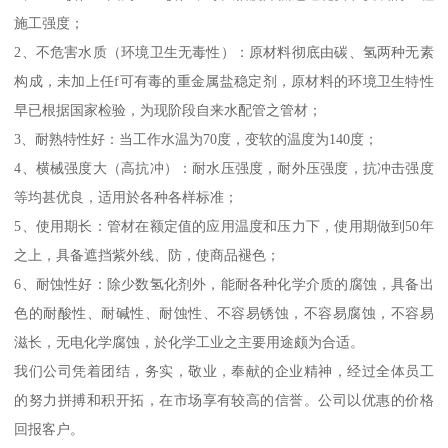
施工强度；
2、不危害水质（环境卫生无毒性）：原材料彻底由碳、氢两种无素
构成，未加上任f可有毒的重金属盐稳定剂，原材料的环境卫生特性
早已根据国家检验，为现阶段自来水配管之管材；
3、耐熟特性好：当工作水温为70度，变软的温度为140度；
4、横械强度大（高抗冲）：耐水压强度，耐外压强度，抗冲击强度
等均甚优良，适用於各种各样标准；
5、使用期长：管材在额定值的应用温度和压力下，使用期做到50年
之上，具备遮挡紫外线、防，使商品褪色；
6、耐蚀性好：除少数氢化剂外，能耐各种化学介质的腐蚀，具备出
色的耐酸性、耐碱性、耐蚀性、不容易锈蚀，不容易腐蚀，不容易
滋长，无电化学腐蚀，於化学工业之主要用途颇为合适。
我们公司凭着团结，务实，敬业，奉献的企业精神，经过全体员工
的努力拼搏和积开拓，在市场享有较高的信誉。公司以优惠的价格
回报客户。