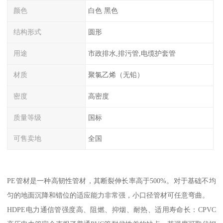
颜色
白色 黑色
结构形式
圆形
用途
市政排水,排污管,电缆护套管
材质
聚氯乙烯（无铅）
密度
高密度
质量等级
国标
可售卖地
全国
PE管材是一种高韧性管材，其断裂伸长率高于500%。对于基础不均
匀的地面沉降和错位的适应能力非常强，小口径管材可任意弯曲。
HDPE电力通信管强度高、阻燃、抑烟、耐热、适用寿命长：CPVC