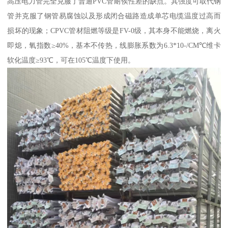
高压电力管完全克服了普通PVC管耐侯性差的缺点。其强度可取代钢
管并克服了钢管易腐蚀以及形成闭合磁路造成单芯电缆温度过高而
损坏的现象；CPVC管材阻燃等级是FV-0级，其本身不能燃烧，离火
即熄，氧指数≥40%，基本不传热，线膨胀系数为6.3*10-/CM℃维卡
软化温度≥93℃，可在105℃温度下使用。