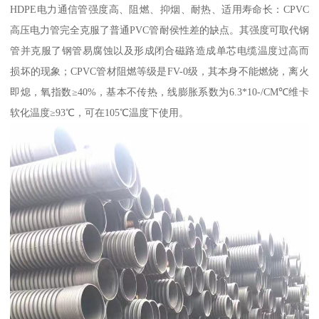
HDPE电力通信管强度高、阻燃、抑烟、耐热、适用寿命长：CPVC
高压电力管完全克服了普通PVC管耐侯性差的缺点。其强度可取代钢
管并克服了钢管易腐蚀以及形成闭合磁路造成单芯电缆温度过高而
损坏的现象；CPVC管材阻燃等级是FV-0级，其本身不能燃烧，离火
即熄，氧指数≥40%，基本不传热，线膨胀系数为6.3*10-/CM℃维卡
软化温度≥93℃，可在105℃温度下使用。