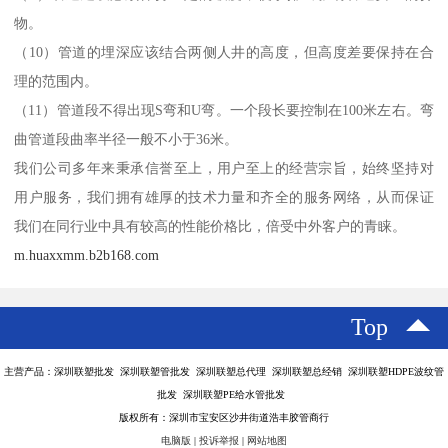
物。
（10）管道的埋深应该结合两侧人井的高度，但高度差要保持在合
理的范围内。
（11）管道段不得出现S弯和U弯。一个段长要控制在100米左右。弯
曲管道段曲率半径一般不小于36米。
我们公司多年来秉承信誉至上，用户至上的经营宗旨，始终坚持对
用户服务，我们拥有雄厚的技术力量和齐全的服务网络，从而保证
我们在同行业中具有较高的性能价格比，倍受中外客户的青睐。
m.huaxxmm.b2b168.com
Top
主营产品：深圳联塑批发 深圳联塑管批发 深圳联塑总代理 深圳联塑总经销 深圳联塑HDPE波纹管
批发 深圳联塑PE给水管批发
版权所有：深圳市宝安区沙井街道浩丰胶管商行
电脑版
|
投诉举报
|
网站地图