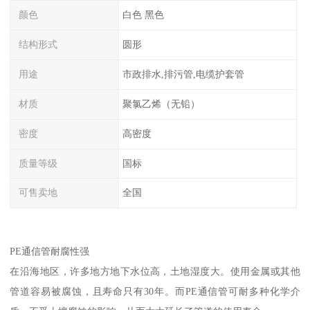
颜色
白色 黑色
结构形式
圆形
用途
市政排水,排污管,电缆护套管
材质
聚氯乙烯（无铅）
密度
高密度
质量等级
国标
可售卖地
全国
PE通信管耐腐性强
在沿海地区，许多地方地下水位高，土地湿度大。使用金属或其他
管道容易被腐蚀，且寿命只有30年。而PE通信管可耐多种化学介