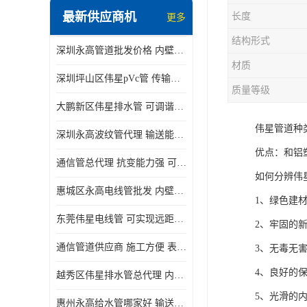
最新供应商机
长度
更多
结构形式
深圳永高管道批发价格 内壁光滑 抗震性能好
材质
深圳坪山区伟星pVc管 传输损耗小 频率稳定性好
质量等级
大鹏新区伟星排水管 可调谐性好 大功率 效率高
伟星管道种
深圳永高波纹管代理 输送能力强 可以承受高温
优点：和铝
通信管总代理 抗变能力强 可耐强震 扭曲
如何分辨伟
惠城区永高电线管批发 内壁光滑 抗震性能好
1、绿色建
东莞伟星电线管 可实现远距离通信 频率稳定性好
2、牢固的
通信管道供应商 施工方便 表面电阻系数大
3、无毒无
4、良好的
越秀区伟星排水管总代理 内部表面光滑 大功率 效率高
5、光滑的
惠州永高给水管哪家好 输送能力强 方便施工和运输