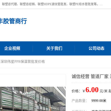
深圳市宝安区沙井街道浩丰胶管商行主营产品：联塑批发、联塑管批发、联塑总代理、联塑总经销、联塑HDPE波纹管批发、联塑PE给水管批发等。凭借服务以及多年的勤奋拼搏，发展成为一家销售各种管材管件，绝缘电工套管及配件等系列产品的贸易公司。公司秉承“顾客至上，锐意进取”的经营理念，坚持“客户至上”原则为广大客户提供的服务。欢迎惠顾！
丰胶管商行
企业视频
关于我们
公司动态
 深圳伟星PPR保温管批发价格
诚信经营 管道厂家
6.00
价格：￥
元/米 
产品数量：
9999.00米