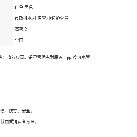
白色 黑色
市政排水,排污管,电缆护套管
高密度
全国
点：热效应高。铝塑管优点耐腐蚀。ppr冷热水管
方便、快捷、安全。
价低而受消费者青睐。