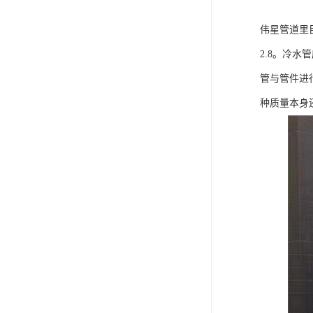
伟星管道里
2.8。冷
管与管件进
种质量本身