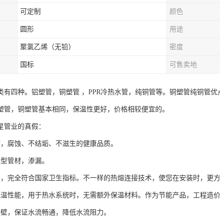
可定制
颜色
圆形
用途
聚氯乙烯（无铅）
密度
国标
可售卖地
类有四种。铝塑管，铜塑管 ，PPR冷热水管，纯铜管等。铜塑管纯铜管优
塑管，铜塑管基本相同，保温性更好，价格相较便宜的。
星管业的真假：
材，腐蚀、不结垢、不滋生的健康品质。
新型管材，渗漏。
害，完全符合国家卫生指标。不一样的热熔连接技术，使您在安装时，更
保温性能，用于热水系统时，无需额外保温材料。作为节能产品，工程造
内壁，保证水流畅通，降低水流阻力。