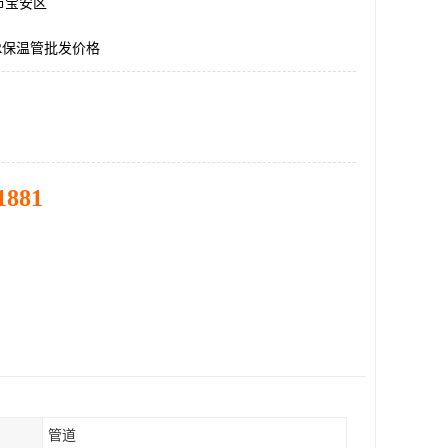
市宝安区
R保温管批发价格
1881
管道