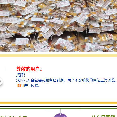
热水管特点：
轻： 20°C时PP-R密度为0.9g/cm3左右，远低于各类金属管，也小