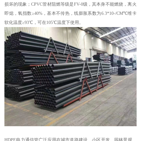
损坏的现象；CPVC管材阻燃等级是FV-0级，其本身不能燃烧，离火
即熄，氧指数≥40%，基本不传热，线膨胀系数为6.3*10-/CM℃维卡
软化温度≥93℃，可在105℃温度下使用。
HDPE电力通信管广泛应用在城市道路建设、小区开发、园林景观、