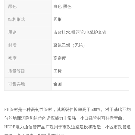
颜色
白色 黑色
结构形式
圆形
用途
市政排水,排污管,电缆护套管
材质
聚氯乙烯（无铅）
密度
高密度
质量等级
国标
可售卖地
全国
PE管材是一种高韧性管材，其断裂伸长率高于500%。对于基础不均
匀的地面沉降和错位的适应能力非常强，小口径管材可任意弯曲。
HDPE电力通信管产品广泛用于市政道路建设和改造，小区市政管道