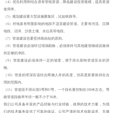
（4）优先利用和结合原有管线资源，降低建设投资规模，提高资源
使用率。
（5）规划建设要大型设施聚集区，比如铁路等。
（6）对地基有明显影响的地段不适宜建设管道。主要有河流、沉降
地段、沼泽、沙质土壤、水位高等地段。
（7）管道建设也要坚持路由短的原则。
（8）管道建设必须经过现场勘验，必须保持与其他建筑物或设施保
持足够的净距。
（9）管道建设必须保持一定的坡度，便于排出影响管道安全的异
物。
（10）管道的埋深应该结合两侧人井的高度，但高度差要保持在合
理的范围内。
（11）管道段不得出现S弯和U弯。一个段长要控制在100米左右。弯
曲管道段曲率半径一般不小于36米。
我们公司具备丰富的产品经验与行业经验，雄厚的技术力量，为我
们的技术服务提供了可靠的保证。公司严谨的技术创新追求、无微