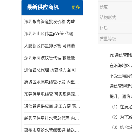
最新供应商机
长度
更多
结构形式
深圳永高管道批发价格 内壁光滑 抗震性能好
材质
深圳坪山区伟星pVc管 传输损耗小 频率稳定性好
质量等级
大鹏新区伟星排水管 可调谐性好 大功率 效率高
PE通信管
深圳永高波纹管代理 输送能力强 可以承受高温
在沿海地区
通信管总代理 抗变能力强 可耐强震 扭曲
不受土壤腐
惠城区永高电线管批发 内壁光滑 抗震性能好
通信管道建
东莞伟星电线管 可实现远距离通信 频率稳定性好
提升，通信
通信管道供应商 施工方便 表面电阻系数大
（1）在满
（2）为了
越秀区伟星排水管总代理 内部表面光滑 大功率 效率高
（3）结合
惠州永高给水管哪家好 输送能力强 方便施工和运输