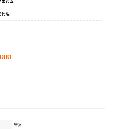
市宝安区
管代理
1881
管道