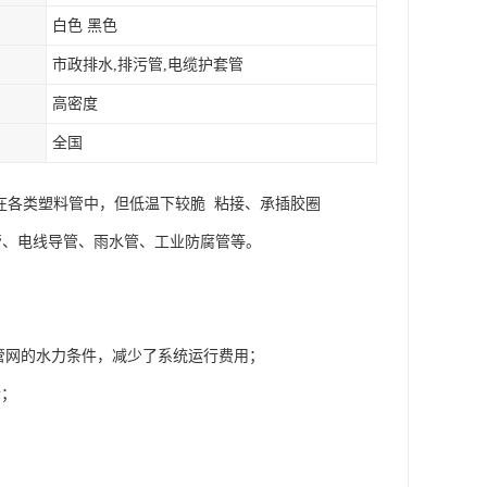
白色 黑色
市政排水,排污管,电缆护套管
高密度
全国
在各类塑料管中，但低温下较脆 粘接、承插胶圈
管、电线导管、雨水管、工业防腐管等。
了管网的水力条件，减少了系统运行费用；
合；