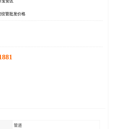
市宝安区
波纹管批发价格
1881
管道