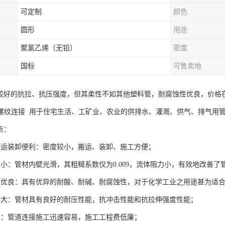
可定制
颜色
圆形
用途
聚氯乙烯（无铅）
密度
国标
可售卖地
有较好的抗拉、抗压强度，但其柔性不如其他塑料管，耐腐蚀性优良，价格
螺纹连接 用于住宅生活、工矿业、农业的供排水、灌溉、供气、排气用
点：
搬运装卸便利：密度较小，搬运、装卸、施工方便；
力小：管材内壁光滑，其粗糙系数仅为0.009，流体阻力小，有效地改善
性优良：具有优异的耐酸、耐碱、耐腐蚀性，对于化学工业之用途甚为适
度大：管材具有良好的耐压性能，抗冲击性能和抗拉伸强度性能；
易：管道连接施工迅速容易，施工工程费低廉；