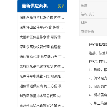
最新供应商机
长度
更多
结构形式
深圳永高管道批发价格 内壁光滑 抗震性能好
材质
深圳坪山区伟星pVc管 传输损耗小 频率稳定性好
质量等级
大鹏新区伟星排水管 可调谐性好 大功率 效率高
PVC管具
深圳永高波纹管代理 输送能力强 可以承受高温
连接、法兰
通信管总代理 抗变能力强 可耐强震 扭曲
PVC管材特
惠城区永高电线管批发 内壁光滑 抗震性能好
1、质轻，
东莞伟星电线管 可实现远距离通信 频率稳定性好
2、流体阻
通信管道供应商 施工方便 表面电阻系数大
3、耐腐蚀
4、机械强
越秀区伟星排水管总代理 内部表面光滑 大功率 效率高
5、施工简
惠州永高给水管哪家好 输送能力强 方便施工和运输